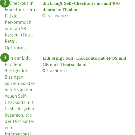
ü
S
dm bringt Self-Checkouts in rund 100
t
t
deutsche Filialen
e
o
15. Juni 2022
m
r
a
e
s
n
e
u
Lidl bringt Self-Checkouts mit 4POS und
GK nach Deutschland
7. April 2022