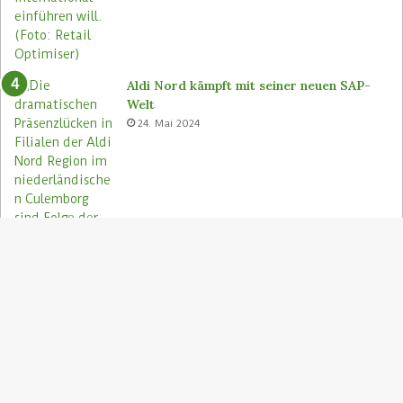
Aldi Nord kämpft mit seiner neuen SAP-
Welt
24. Mai 2024
S
"
z
Aldi Nord rettet Lebensmittel via Too
A
Good To Go-App