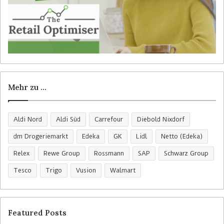
Mehr zu …
Aldi Nord
Aldi Süd
Carrefour
Diebold Nixdorf
dm Drogeriemarkt
Edeka
GK
Lidl
Netto (Edeka)
Relex
Rewe Group
Rossmann
SAP
Schwarz Group
Tesco
Trigo
Vusion
Walmart
Featured Posts