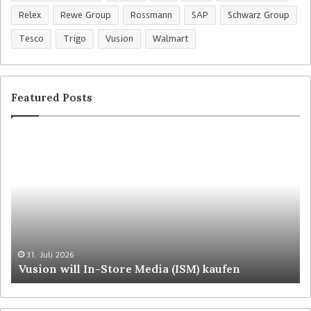
Die
Retail Optimiser-Bildergalerie
zeigt Lidls neue
Relex
Rewe Group
Rossmann
SAP
Schwarz Group
Plattform-Strategie für den Self-Checkout in der
Tesco
Trigo
Vusion
Walmart
Filiale in Bietigheim-Bissingen. (Alle Bilder: Retail
Optimiser / Björn Weber)
Featured Posts
31. Juli 2026
Vusion will In-Store Media (ISM) kaufen