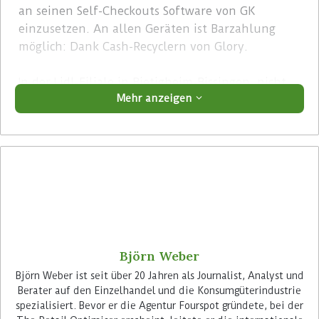
an seinen Self-Checkouts Software von GK
einzusetzen. An allen Geräten ist Barzahlung
möglich: Dank Cash-Recyclern von Glory.
In der Lidl-Filiale in Bietigheim-Bissingen, nicht
Mehr anzeigen
weit von den Zentralen der Unternehmensgruppe
in Neckarsulm und Heilbronn entfernt, nutzen
die Kunden des Discounters bereits fleißig die
sechs Self-Checkouts, die dort zusätzlich zu fünf
traditionellen Kassen aufgebaut wurden. Die
Geräte sind allesamt mit Cash-Recyclern von
Glory ausgerüstet.
Advertisement
Björn Weber
Björn Weber ist seit über 20 Jahren als Journalist, Analyst und
Berater auf den Einzelhandel und die Konsumgüterindustrie
spezialisiert. Bevor er die Agentur Fourspot gründete, bei der