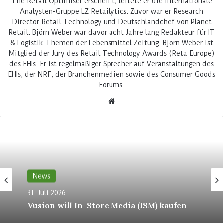
The Retail Optimiser erscheint, leitete er die internationale
Analysten-Gruppe LZ Retailytics. Zuvor war er Research
Director Retail Technology und Deutschlandchef von Planet
Self-Checkouts dieses Typs plant die Schwarz
Retail. Björn Weber war davor acht Jahre lang Redakteur für IT
& Logistik-Themen der Lebensmittel Zeitung. Björn Weber ist
Gruppe nun zügig in vielen Lidl-Filialen in
Mitglied der Jury des Retail Technology Awards (Reta Europe)
Deutschland einzuführen. Auch im Ausland
des EHIs. Er ist regelmäßiger Sprecher auf Veranstaltungen des
bietet der Discounter seinen Kunden diese Art
EHIs, der NRF, der Branchenmedien sowie des Consumer Goods
von SB-Kassen an: Bereits im Einsatz sind sie in
Forums.
ausgewählten Filialen in Rumänien, Ungarn, der
Tschechischen Republik, Kroatien und
Slowenien.
Dabei setzt Lidl nicht länger auf die iScan-
Komplettlösungen von Diebold Nixdorf, welche
der Discounter in Großbritannien und in der
News
Schweiz in viele Filialen eingeführt hatte.
31. Juli 2026
Während die Geräte von Diebold Nixdorf mit
Vusion will In-Store Media (ISM) kaufen
einer eigenen Software arbeiten, hat sich der
Discounter nun für die Software-Lösung GK SCO