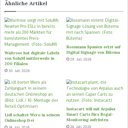
Ähnliche Artikel
Die Münzen können unsortiert in den Schacht des
Automaten eingeworfen werden. (Foto: Coinstar)
Rossmann Spanien setzt auf
Händler können ihren Kunden den Münzwechsel-
Digital Signage von Bütema
Waitrose hat digitale Labels
Service anbieten, ohne dass ihnen Kosten oder
von SoluM mittlerweile in
29. Juli 2026
zusätzliche Aufwände entstehen. Dienstleister
200 Filialen
Coinstar übernimmt Betrieb und Wartung der
30. Juli 2026
Systeme sowie das Entsorgen der Münzen. Der
Händler muss lediglich die Fläche bereitstellen.
Dafür erhält er einen Anteil der Gebühren als
Rückvergütung.
Instacart will mit Arpalus
Auch wenn das bargeldlose Zahlen immer
Smart Carts fürs Regal-
Lidl schaltet Wero in seinem
Monitoring aufrüsten
beliebter wird, sammeln sich in den Taschen der
Onlineshop frei
24. Juli 2026
Verbraucher immer wieder größere Mengen
24. Juli 2026