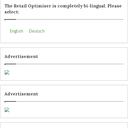
The Retail Optimiser is completely bi-lingual. Please
select:
Schlagwörter
Budni
Coinstar
Edeka
Kaufland
Rewe Group
English
Deutsch
Advertisement
Advertisement