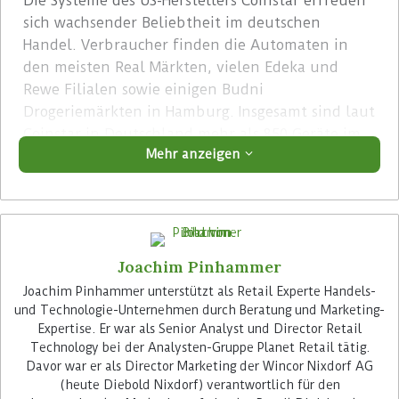
Die Systeme des US-Herstellers Coinstar erfreuen
sich wachsender Beliebtheit im deutschen
Handel. Verbraucher finden die Automaten in
den meisten Real Märkten, vielen Edeka und
Rewe Filialen sowie einigen Budni
Drogeriemärkten in Hamburg. Insgesamt sind laut
Coinstar in Deutschland mehr als 850 Geräte im
Mehr anzeigen
Einsatz. Bis Ende des Jahres sollen es etwa 1.300
sein.
Advertisement
Joachim Pinhammer
Joachim Pinhammer unterstützt als Retail Experte Handels-
und Technologie-Unternehmen durch Beratung und Marketing-
Expertise. Er war als Senior Analyst und Director Retail
Technology bei der Analysten-Gruppe Planet Retail tätig.
Davor war er als Director Marketing der Wincor Nixdorf AG
Keine Kosten und Aufwendungen
(heute Diebold Nixdorf) verantwortlich für den