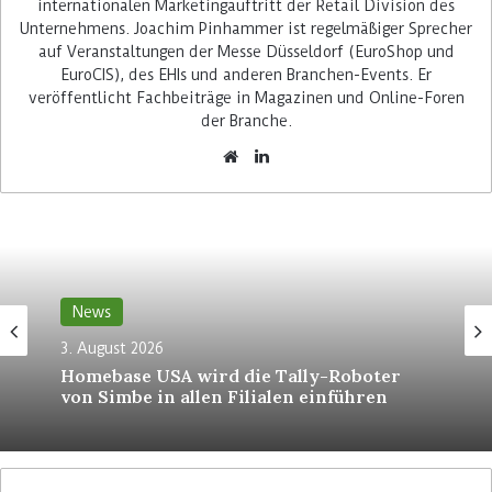
für Händler
internationalen Marketingauftritt der Retail Division des
Unternehmens. Joachim Pinhammer ist regelmäßiger Sprecher
auf Veranstaltungen der Messe Düsseldorf (EuroShop und
Am Coinstar Automaten werfen Kunden ihr
EuroCIS), des EHIs und anderen Branchen-Events. Er
überschüssiges Kleingeld unsortiert in ein
veröffentlicht Fachbeiträge in Magazinen und Online-Foren
Rüttelsieb. Das Gerät zählt die Münzen und
der Branche.
druckt anschließend einen Wertbon aus. Hierbei
fällt eine Transaktionsgebühr von 9,9 Prozent
an, die vom eingezahlten Geldbetrag abgezogen
wird. Den Bon können Kunden beim Einkauf an
der Kasse einlösen.
News
3. August 2026
Homebase USA wird die Tally-Roboter
von Simbe in allen Filialen einführen