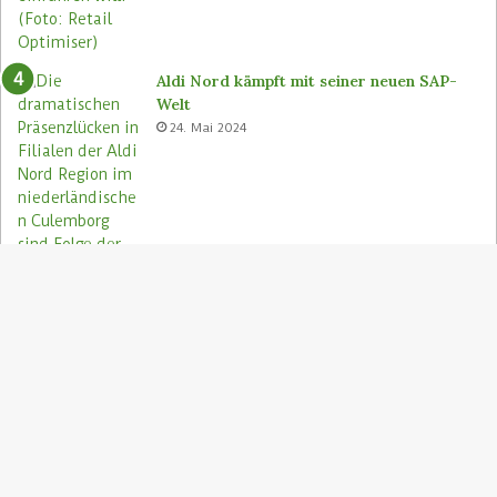
Aldi Nord kämpft mit seiner neuen SAP-
Welt
24. Mai 2024
S
"
z
Aldi Nord rettet Lebensmittel via Too
A
Good To Go-App
9. August 2023