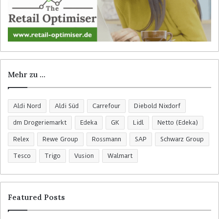
Mehr zu …
Aldi Nord
Aldi Süd
Carrefour
Diebold Nixdorf
dm Drogeriemarkt
Edeka
GK
Lidl
Netto (Edeka)
Relex
Rewe Group
Rossmann
SAP
Schwarz Group
Tesco
Trigo
Vusion
Walmart
Featured Posts