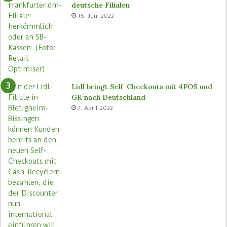
deutsche Filialen
e
o
15. Juni 2022
m
r
a
e
s
n
e
u
Lidl bringt Self-Checkouts mit 4POS und
GK nach Deutschland
7. April 2022