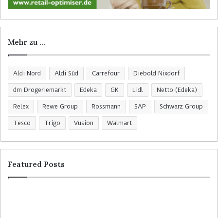
Mehr zu …
Aldi Nord
Aldi Süd
Carrefour
Diebold Nixdorf
dm Drogeriemarkt
Edeka
GK
Lidl
Netto (Edeka)
Relex
Rewe Group
Rossmann
SAP
Schwarz Group
Tesco
Trigo
Vusion
Walmart
Featured Posts
R
C
o
o
s
l