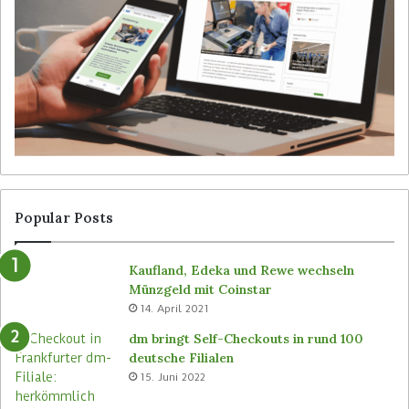
i
e
g
i
i
b
t
e
a
d
l
i
S
e
i
n
g
e
n
r
a
l
g
o
Popular Posts
e
s
v
e
Kaufland, Edeka und Rewe wechseln
o
n
Münzgeld mit Coinstar
n
C
14. April 2021
B
-
ü
S
dm bringt Self-Checkouts in rund 100
t
t
deutsche Filialen
e
o
15. Juni 2022
m
r
a
e