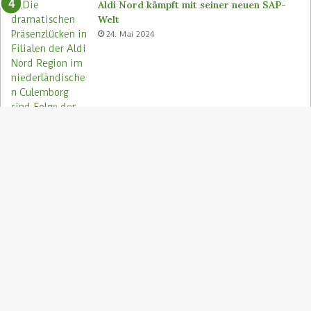
Aldi Nord kämpft mit seiner neuen SAP-
Welt
24. Mai 2024
S
"
z
Aldi Nord rettet Lebensmittel via Too
A
Good To Go-App
9. August 2023