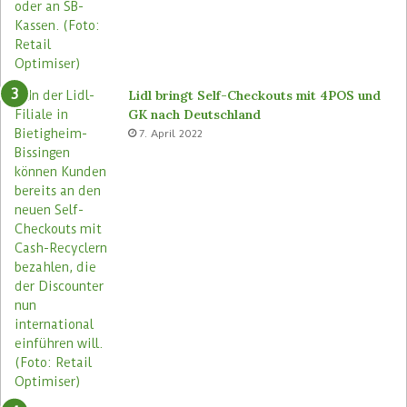
s
n
e
u
Lidl bringt Self-Checkouts mit 4POS und
GK nach Deutschland
7. April 2022