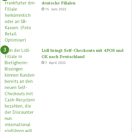
deutsche Filialen
e
o
15. Juni 2022
m
r
a
e
s
n
e
u
Lidl bringt Self-Checkouts mit 4POS und
GK nach Deutschland
7. April 2022