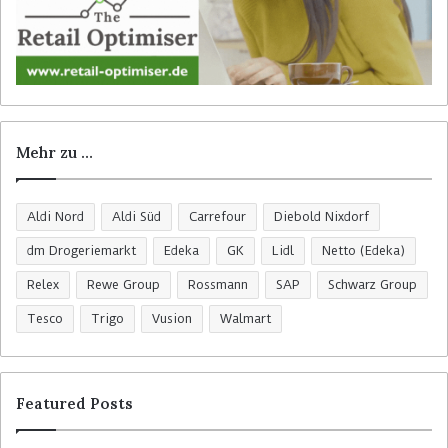
Mehr zu …
Aldi Nord
Aldi Süd
Carrefour
Diebold Nixdorf
dm Drogeriemarkt
Edeka
GK
Lidl
Netto (Edeka)
Relex
Rewe Group
Rossmann
SAP
Schwarz Group
Tesco
Trigo
Vusion
Walmart
Featured Posts