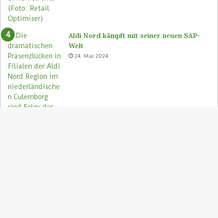
Aldi Nord kämpft mit seiner neuen SAP-
Welt
24. Mai 2024
S
"
z
Aldi Nord rettet Lebensmittel via Too
A
Good To Go-App
9. August 2023