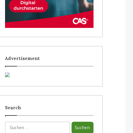
Advertisement
Search
S
u