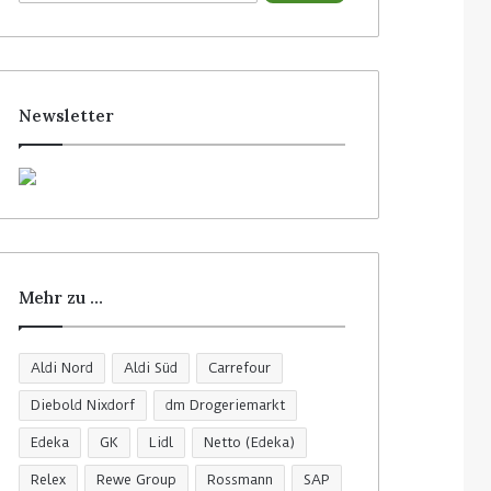
c
h
e
n
n
Newsletter
a
c
h
:
Mehr zu …
Aldi Nord
Aldi Süd
Carrefour
Diebold Nixdorf
dm Drogeriemarkt
Edeka
GK
Lidl
Netto (Edeka)
Relex
Rewe Group
Rossmann
SAP