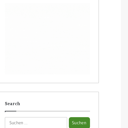
Search
S
u