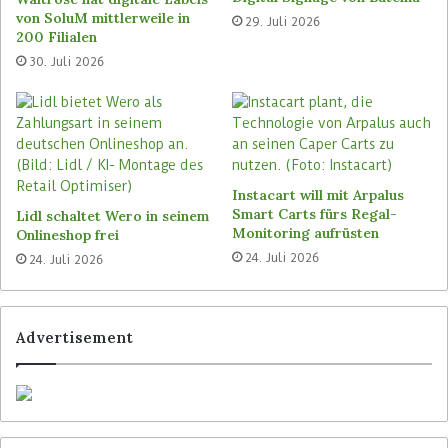
von SoluM mittlerweile in
29. Juli 2026
Mit der Beteiligung will die Pan Oston Holding
200 Filialen
zusammen mit Migrasys ihre Marktpräsenz in
30. Juli 2026
Europa ausbauen. Zudem planen die
Unternehmen, ihre Aktivitäten im Bereich
Refurbishment sowie der Wiederaufarbeitung
und Wiedervermarktung von Hardware
weiterzuentwickeln. Ziel ist es, die
Instacart will mit Arpalus
Nutzungsdauer von Technologien zu verlängern
Smart Carts fürs Regal-
Lidl schaltet Wero in seinem
und Handelsunternehmen nachhaltigere
Monitoring aufrüsten
Onlineshop frei
Serviceprozesse anzubieten.
24. Juli 2026
24. Juli 2026
Generationswechsel bei Migrasys
Advertisement
„Die Zusammenarbeit mit Migrasys hat sich über
viele Jahre als außerordentlich erfolgreich
erwiesen“, sagt Rolf Thomann, Board Member der
Pan Oston Holding: „Mit der Beteiligung