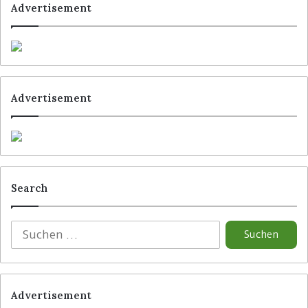
Standorten sowie bestehenden Management- und
Advertisement
Mitarbeiterstrukturen weiterhin eigenständig am
Markt tätig.
Advertisement
Schlagwörter
4POS
Migrasys
Pan Oston
Pan Oston Holding
Search
Advertisement