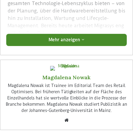
gesamten Technologie-Lebenszyklus bieten – von
der Planung, über die Hardwarebereitstellung bis
hin zu Installation, Wartung und Lifecycle-
Management. Bereits heute arbeitet Migrasys eng
mit der Pan Oston Holding zusammen.
Mehr anzeigen
Advertisement
Magdalena Nowak
Magdalena Nowak ist Trainee im Editorial Team des Retail
Optimisers. Bei früheren Tätigkeiten auf der Fläche des
Einzelhandels hat sie wertvolle Einblicke in die Prozesse der
Das Berliner Unternehmen beschäftigt rund 150
Branche bekommen. Magdalena Nowak studiert Publizistik an
Mitarbeiter und bietet IT-Services für den
der Johannes-Gutenberg-Universität in Mainz.
Einzelhandel an. Migrasys unterstützt
Handelsunternehmen unter anderem bei der
Einführung und Wartung von Kassensystemen,