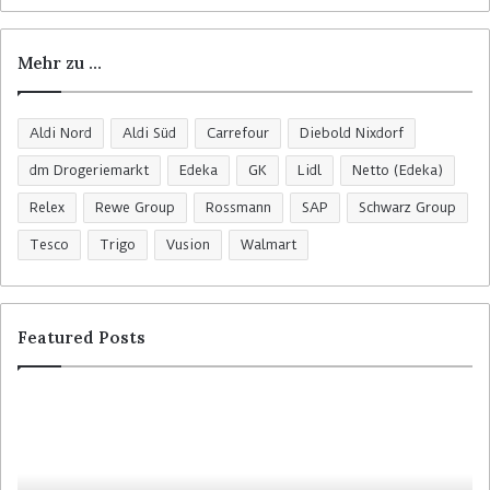
Mehr zu …
Aldi Nord
Aldi Süd
Carrefour
Diebold Nixdorf
dm Drogeriemarkt
Edeka
GK
Lidl
Netto (Edeka)
Relex
Rewe Group
Rossmann
SAP
Schwarz Group
Tesco
Trigo
Vusion
Walmart
Featured Posts