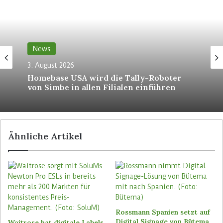
Advertisement
News
3. August 2026
Homebase USA wird die Tally-Roboter
von Simbe in allen Filialen einführen
Die IT-Tochter von dm, dmTech, stellt den
Angestellten rund 80 verschiedene Apps zur
Verfügung und ist für den Roll-out der Geräte
Ähnliche Artikel
sowie für die Durchführung sämtlicher Updates
verantwortlich. „Die Apps auf unseren
Smartphones lassen sich grob in drei Kategorien
einordnen: Abbildung klassischer Prozesse der
Filial- und Warenwirtschaft, Apps, die den
beruflichen Alltag der Kolleginnen und Kollegen
Rossmann Spanien setzt auf
unterstützen sowie Anwendungen für spezifische
Digital Signage von Bütema
Waitrose hat digitale Labels