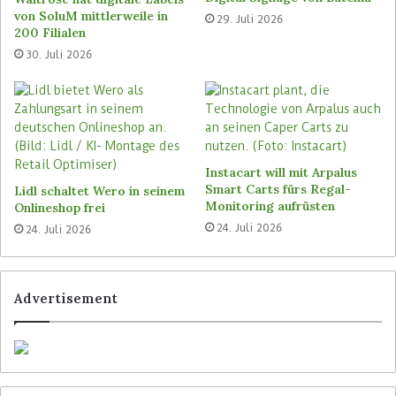
individuelle Bedürfnisse“, sagt Cornelia Ratzl,
von SoluM mittlerweile in
29. Juli 2026
Geschäftsbereich Enterprise Ressource Planning
200 Filialen
bei dmTech. Zu den Anwendungen, welche auf
30. Juli 2026
die spezifischen Bedürfnisse der Mitarbeiter
eingehen, gehört zum Beispiel eine App, welche
Blutzuckerwerte ermittelt.
Samsung als klare Wahl
Instacart will mit Arpalus
Smart Carts fürs Regal-
Lidl schaltet Wero in seinem
Die Samsung Geräte der A-Serie waren von
Monitoring aufrüsten
Onlineshop frei
Anfang an bei dem Projekt im Einsatz. Die
24. Juli 2026
24. Juli 2026
Samsung Smartphones waren für den
Drogeriemarktbetreiber aufgrund ihrer
Performance und Ausstattung, eine klare Wahl.
Advertisement
Zudem nutzten viele Angestellte bereits die
Geräte des Technologieanbieters privat und
waren mit der Nutzung vertraut. Mittlerweile
setzt dm die Enterprise Edition von Samsung ein,