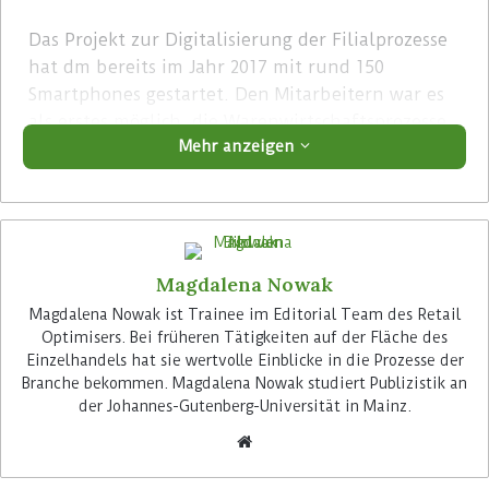
Das Projekt zur Digitalisierung der Filialprozesse
hat dm bereits im Jahr 2017 mit rund 150
Smartphones gestartet. Den Mitarbeitern war es
als erstes möglich, die Warenwirtschaftsprozesse
Mehr anzeigen
in einer App abzuwickeln. Die Kamera des
Samsung Geräts diente bereits damals als Scanner
zum Erfassen des Barcodes. Die klassischen MDE-
Geräte waren für die Ansprüche des
Unternehmens nicht ausreichend. Heute decken
Magdalena Nowak
Apps auf den Geräten eine Vielzahl weiterer
Filialtätigkeiten ab – von der marktbezogenen
Magdalena Nowak ist Trainee im Editorial Team des Retail
Optimisers. Bei früheren Tätigkeiten auf der Fläche des
Geldwirtschaft mit der Verwaltung der
Einzelhandels hat sie wertvolle Einblicke in die Prozesse der
Kassenschubladen über die
Branche bekommen. Magdalena Nowak studiert Publizistik an
Mitarbeitereinsatzplanung bis hin zur dm-
der Johannes-Gutenberg-Universität in Mainz.
Lernwelt mit Weiterbildungskursen. Derzeit hat
der Drogeriemarktbetreiber 52.000 mobile Geräte
im Einsatz.