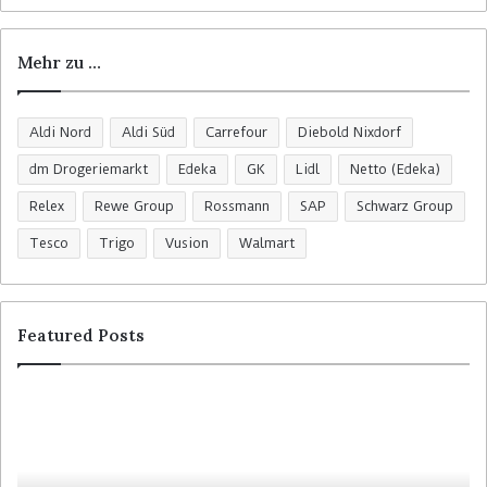
Mehr zu …
Aldi Nord
Aldi Süd
Carrefour
Diebold Nixdorf
dm Drogeriemarkt
Edeka
GK
Lidl
Netto (Edeka)
Relex
Rewe Group
Rossmann
SAP
Schwarz Group
Tesco
Trigo
Vusion
Walmart
Featured Posts