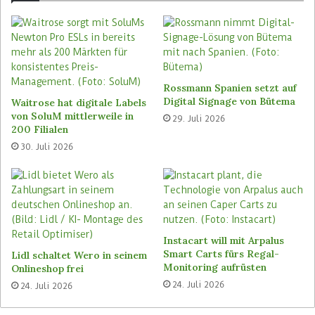
die spezifischen Anforderungen von Hagebau von
Anfang an sehr gut verstanden, berichtet Dennis
Dreier. Bisher hat Hagebau die Preisvorschläge
weitgehend manuell in Excel erstellt und dabei
den Fokus auf die Preise der Wettbewerber
Rossmann Spanien setzt auf
gelegt. „Dabei kam es aber immer wieder zu
Digital Signage von Bütema
Waitrose hat digitale Labels
Brüchen in der Logik des Pricings“, erklärt Dennis
von SoluM mittlerweile in
29. Juli 2026
200 Filialen
Dreier.
30. Juli 2026
Mit Mercio geht Hagebau diese Herausforderung
nun gründlich an: KI-basiert wird Mercio die
Verbundgruppe dabei unterstützen,
Produktfamilien und Verhältnisse von Artikeln
zueinander zu definieren – und das bei der
Instacart will mit Arpalus
Smart Carts fürs Regal-
gigantischen Zahl von 500.000 SKUs, die Hagebau
Lidl schaltet Wero in seinem
Monitoring aufrüsten
Onlineshop frei
anbietet. „Nicht nur die Anzahl der Produkte,
24. Juli 2026
24. Juli 2026
auch die Abhängigkeiten der Artikel voneinander
sind im Baumarktsegment viel größer als im