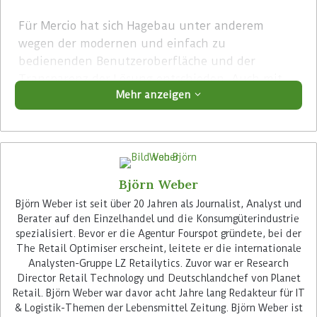
Für Mercio hat sich Hagebau unter anderem
wegen der modernen und einfach zu
bedienenden Benutzeroberfläche und der
Transparenz der Lösung entschieden. Auch mit
Mehr anzeigen
ihrer Simulation der Auswirkung von
Preisänderungen auf wesentliche Kennzahlen
und dem Monitoring der Ergebnisse nach ihrer
Umsetzung in den Vertriebsstätten hat Mercio die
Verbundgruppe begeistert.
Björn Weber
Advertisement
Björn Weber ist seit über 20 Jahren als Journalist, Analyst und
Berater auf den Einzelhandel und die Konsumgüterindustrie
spezialisiert. Bevor er die Agentur Fourspot gründete, bei der
The Retail Optimiser erscheint, leitete er die internationale
Analysten-Gruppe LZ Retailytics. Zuvor war er Research
Director Retail Technology und Deutschlandchef von Planet
Retail. Björn Weber war davor acht Jahre lang Redakteur für IT
& Logistik-Themen der Lebensmittel Zeitung. Björn Weber ist