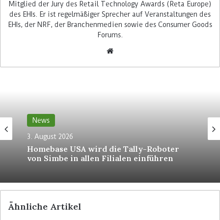
Mitglied der Jury des Retail Technology Awards (Reta Europe)
„Uns hat an der Plattform von Mercio auch sehr
des EHIs. Er ist regelmäßiger Sprecher auf Veranstaltungen des
gut gefallen, dass sie ihre Berechnungslogik
EHIs, der NRF, der Branchenmedien sowie des Consumer Goods
nachvollziehbar darstellt“, erklärt Dennis Dreier,
Forums.
Abteilungsleitung Projekt- und
Prozessmanagement, Aktionssteuerung und
Pricing von Hagebau. Den Gesellschaftern der
Verbundgruppe, welche die Märkte betreiben,
müsse Hagebau jederzeit erklären können,
warum die Zentrale bestimmte Preisänderungen
vorschlägt. Lösungen, die aus einer Blackbox
News
heraus Preise generieren, seien für Hagebau
3. August 2026
ungeeignet.
Homebase USA wird die Tally-Roboter
von Simbe in allen Filialen einführen
Mercio hat Expertise im DIY-
Segment
Mercio bringe erhebliche Erfahrungen im DIY-
Ähnliche Artikel
Segment mit und habe die Pricing-Strategie und