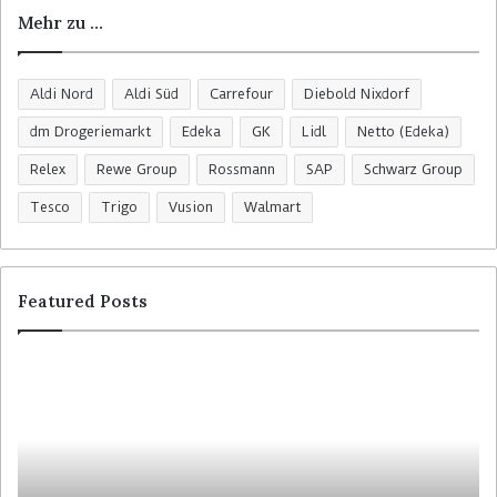
Mehr zu …
Aldi Nord
Aldi Süd
Carrefour
Diebold Nixdorf
dm Drogeriemarkt
Edeka
GK
Lidl
Netto (Edeka)
Relex
Rewe Group
Rossmann
SAP
Schwarz Group
Tesco
Trigo
Vusion
Walmart
Featured Posts