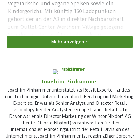
vegetarische und vegane Speisen sowie ein
Kindergericht. Mit künftig 160 Ladepunkten
gehört der an der A3 in direkter Nachbarschaft
zum Outlet-Center Wertheim Village gelegene
Standort zu den größten Ladeparks in
Mehr anzeigen
Deutschland. Im Wertheim Village kaufen im
Schnitt täglich 10.000 Besucher in mehr als 100
Geschäften ein.
Advertisement
Joachim Pinhammer
Joachim Pinhammer unterstützt als Retail Experte Handels-
und Technologie-Unternehmen durch Beratung und Marketing-
Expertise. Er war als Senior Analyst und Director Retail
Technology bei der Analysten-Gruppe Planet Retail tätig.
Davor war er als Director Marketing der Wincor Nixdorf AG
(heute Diebold Nixdorf) verantwortlich für den
Das Gastronomiekonzept des Ladeparks
internationalen Marketingauftritt der Retail Division des
entwickelte Ernährungsexperte und Star-Koch
Unternehmens. Joachim Pinhammer ist regelmäßiger Sprecher