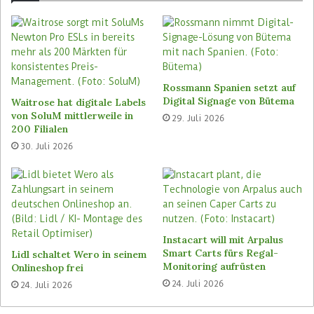
Fachkräftemangels könnten sich die wenigen gut
ausgebildeten Kräfte anderen wichtigen
Aufgaben in der Küche und im Service widmen.
Er ergänzt einen weiteren Vorteil: „Als Koch kann
ich meine Rezepte einfach abspeichern und somit
Rossmann Spanien setzt auf
auch in gewisser Weise für alle Zeiten
Digital Signage von Bütema
Waitrose hat digitale Labels
von SoluM mittlerweile in
verewigen.“
29. Juli 2026
200 Filialen
30. Juli 2026
Der Goodbytz Küchen-Roboter ist modular
aufgebaut. Die Zutaten verwahrt das System in
einem Storage-Modul mit 48 oder in der
Hochvolumen Konfiguration 72 Beladungs-Slots.
Ein sogenanntes Cooking-Modul bereitet die
Instacart will mit Arpalus
Gerichte in acht Kochzonen zu. Mit 24 Beladungs-
Smart Carts fürs Regal-
Lidl schaltet Wero in seinem
Slots kann das Topping-Modul weitere rohe
Monitoring aufrüsten
Onlineshop frei
Zutaten zuführen. Für das Anrichten der Speisen
24. Juli 2026
24. Juli 2026
auf Teller oder Schüsseln sorgt das Output &
Serving-Modul. Das System verfügt darüber