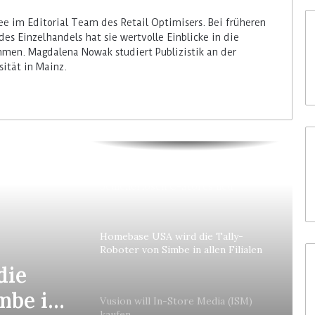
e im Editorial Team des Retail Optimisers. Bei früheren
des Einzelhandels hat sie wertvolle Einblicke in die
men. Magdalena Nowak studiert Publizistik an der
ität in Mainz.
Colruyt positioniert sich bei
bedienerlosen C-Stores neu
Homebase USA wird die Tally-
Roboter von Simbe in allen Filialen
einführen
die
mbe in
Vusion will In-Store Media (ISM)
kaufen