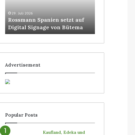
29. Juli 2026
5. August 2026
Rossmann Spanien setzt auf
Colruyt posit
Digital Signage von Bütema
bedienerlose
Advertisement
Popular Posts
Kaufland, Edeka und