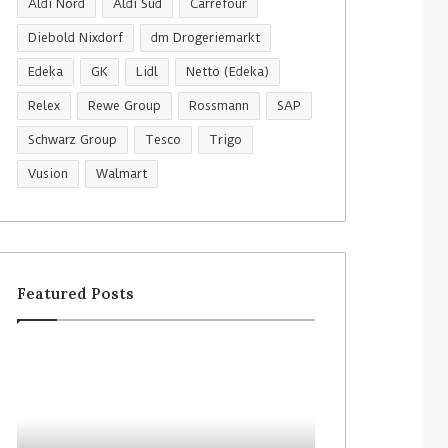
Aldi Nord
Aldi Süd
Carrefour
Diebold Nixdorf
dm Drogeriemarkt
Edeka
GK
Lidl
Netto (Edeka)
Relex
Rewe Group
Rossmann
SAP
Schwarz Group
Tesco
Trigo
Vusion
Walmart
Featured Posts