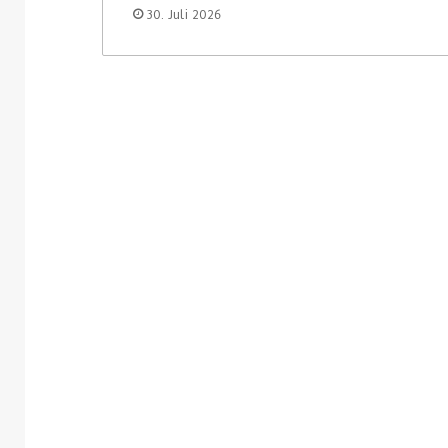
30. Juli 2026
3. August 2026
Homebase USA wird die Tally-
31. Juli 2026
Roboter von Simbe in allen
Vusion will I
Filialen einführen
(ISM) kaufen