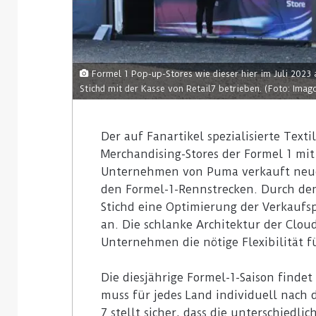
Formel 1 Pop-up-Stores wie dieser hier im Juli 2023
Stichd mit der Kasse von Retail7 betrieben. (Foto: Ima
Der auf Fanartikel spezialisierte Texti
Merchandising-Stores der Formel 1 mit
Unternehmen von Puma verkauft neuer
den Formel-1-Rennstrecken. Durch den 
Stichd eine Optimierung der Verkaufsp
an. Die schlanke Architektur der Clou
Unternehmen die nötige Flexibilität fü
Die diesjährige Formel-1-Saison findet 
muss für jedes Land individuell nach
7 stellt sicher, dass die unterschiedl