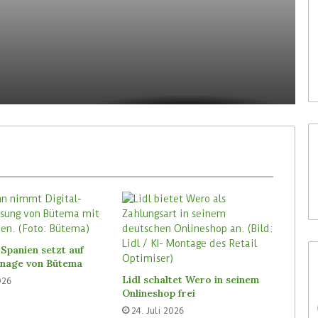
3. August 2026
Homebase USA wird die Tally-
ioniert sich bei
Roboter von Simbe in allen
n C-Stores neu
Filialen einführen
Spanien setzt auf
ignage von Bütema
Lidl schaltet Wero in seinem
026
Onlineshop frei
24. Juli 2026