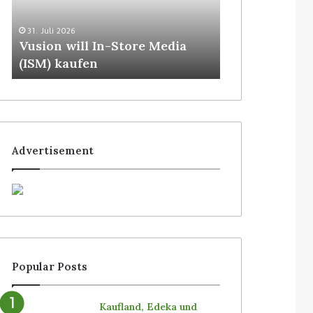
30. Juli 2026
Waitrose hat 
31. Juli 2026
Vusion will In-Store Media
von SoluM mit
(ISM) kaufen
Filialen
Advertisement
Popular Posts
Kaufland, Edeka und