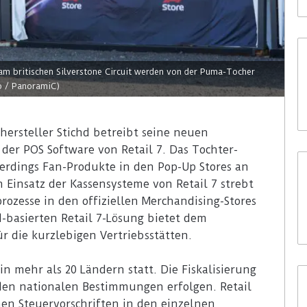
 am britischen Silverstone Circuit werden von der Puma-Tocher
go / PanoramiC)
lhersteller Stichd betreibt seine neuen
 der POS Software von Retail 7. Das Tochter-
dings Fan-Produkte in den Pop-Up Stores an
Einsatz der Kassensysteme von Retail 7 strebt
rozesse in den offiziellen Merchandising-Stores
d-basierten Retail 7-Lösung bietet dem
r die kurzlebigen Vertriebsstätten.
in mehr als 20 Ländern statt. Die Fiskalisierung
 den nationalen Bestimmungen erfolgen. Retail
ichen Steuervorschriften in den einzelnen