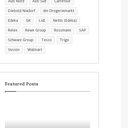
Aldi Nord
Aldi Süd
Carrefour
Diebold Nixdorf
dm Drogeriemarkt
Edeka
GK
Lidl
Netto (Edeka)
Relex
Rewe Group
Rossmann
SAP
Schwarz Group
Tesco
Trigo
Vusion
Walmart
Featured Posts