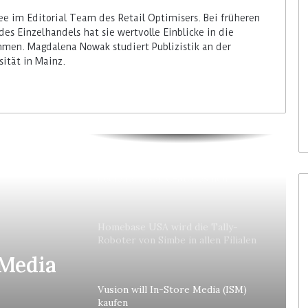
e im Editorial Team des Retail Optimisers. Bei früheren
des Einzelhandels hat sie wertvolle Einblicke in die
men. Magdalena Nowak studiert Publizistik an der
ität in Mainz.
Colruyt positioniert sich bei
bedienerlosen C-Stores neu
Homebase USA wird die Tally-
Roboter von Simbe in allen Filialen
einführen
 Media
Vusion will In-Store Media (ISM)
kaufen