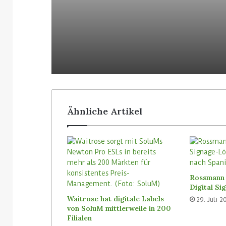
29. Juli 2026
5. August 2026
Rossmann Spanien setzt auf
Colruyt posit
Digital Signage von Bütema
bedienerlose
Ähnliche Artikel
Rossmann 
Digital S
Waitrose hat digitale Labels
29. Juli 2
von SoluM mittlerweile in 200
Filialen