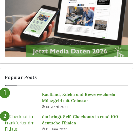
b
-
e
R
i
o
b
b
e
o
d
t
i
e
e
r
n
v
e
o
r
n
l
S
o
i
Popular Posts
s
m
e
b
Kaufland, Edeka und Rewe wechseln
n
e
Münzgeld mit Coinstar
C
i
14. April 2021
-
n
S
a
dm bringt Self-Checkouts in rund 100
t
l
deutsche Filialen
o
l
15. Juni 2022
r
e