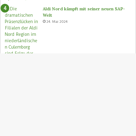
Aldi Nord kämpft mit seiner neuen SAP-
Welt
24. Mai 2024
S
"
z
Aldi Nord rettet Lebensmittel via Too
A
Good To Go-App
9. August 2023