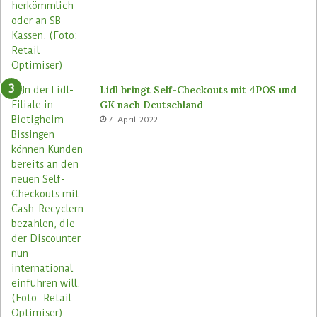
e
n
s
F
n
i
e
l
u
i
a
Lidl bringt Self-Checkouts mit 4POS und
l
GK nach Deutschland
e
7. April 2022
n
e
i
n
f
ü
h
r
e
n