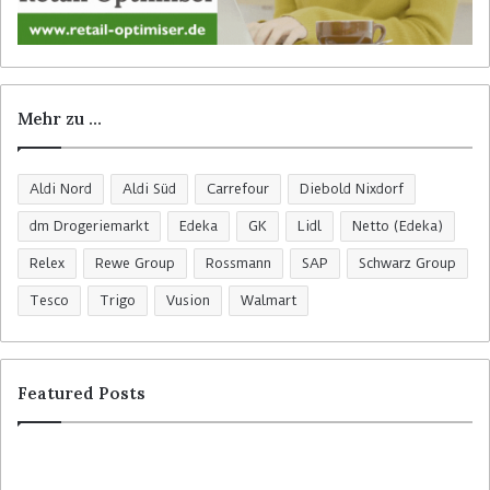
Mehr zu …
Aldi Nord
Aldi Süd
Carrefour
Diebold Nixdorf
dm Drogeriemarkt
Edeka
GK
Lidl
Netto (Edeka)
Relex
Rewe Group
Rossmann
SAP
Schwarz Group
Tesco
Trigo
Vusion
Walmart
Featured Posts
C
H
o
o