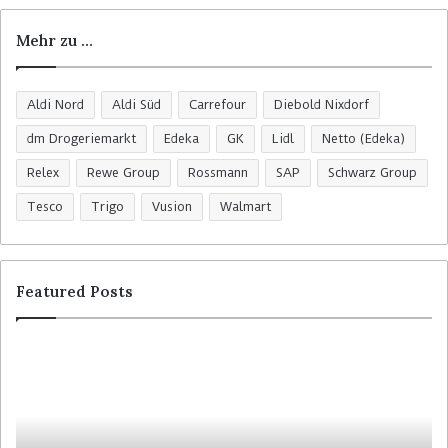
Mehr zu …
Aldi Nord
Aldi Süd
Carrefour
Diebold Nixdorf
dm Drogeriemarkt
Edeka
GK
Lidl
Netto (Edeka)
Relex
Rewe Group
Rossmann
SAP
Schwarz Group
Tesco
Trigo
Vusion
Walmart
Featured Posts
R
C
o
o
s
l
s
r
m
u