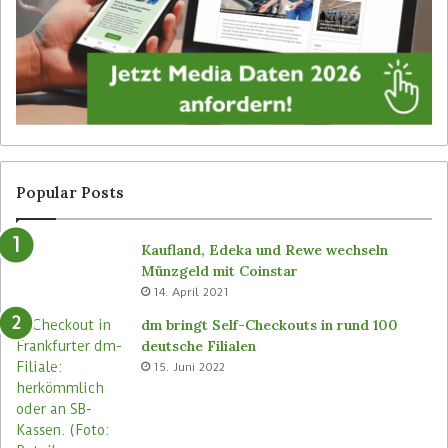
t
e
a
d
l
i
S
e
i
n
g
e
n
r
a
l
g
o
Popular Posts
e
s
v
e
Kaufland, Edeka und Rewe wechseln
o
n
Münzgeld mit Coinstar
n
C
14. April 2021
B
-
ü
S
dm bringt Self-Checkouts in rund 100
t
t
deutsche Filialen
e
o
15. Juni 2022
m
r
a
e
s
n