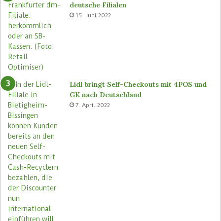
deutsche Filialen
o
l
15. Juni 2022
r
e
e
n
s
F
n
i
e
l
u
i
a
Lidl bringt Self-Checkouts mit 4POS und
l
GK nach Deutschland
e
7. April 2022
n
e
i
n
f
ü
h
r
e
n