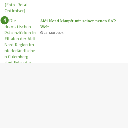
Aldi Nord kämpft mit seiner neuen SAP-
Welt
24. Mai 2024
S
"
z
Aldi Nord rettet Lebensmittel via Too
A
Good To Go-App
9. August 2023