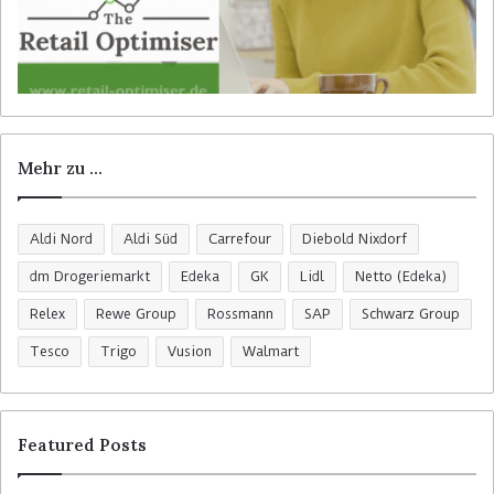
Mehr zu …
Aldi Nord
Aldi Süd
Carrefour
Diebold Nixdorf
dm Drogeriemarkt
Edeka
GK
Lidl
Netto (Edeka)
Relex
Rewe Group
Rossmann
SAP
Schwarz Group
Tesco
Trigo
Vusion
Walmart
Featured Posts