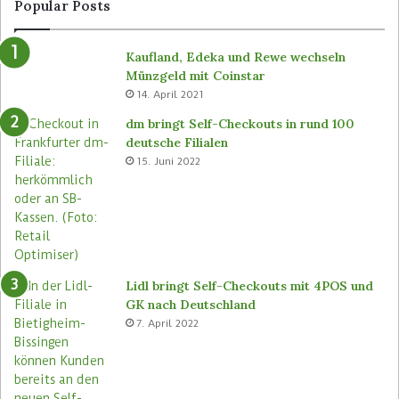
g
o
Popular Posts
e
s
v
e
Kaufland, Edeka und Rewe wechseln
o
n
Münzgeld mit Coinstar
n
C
14. April 2021
B
-
ü
S
dm bringt Self-Checkouts in rund 100
t
t
deutsche Filialen
e
o
15. Juni 2022
m
r
a
e
s
n
e
u
Lidl bringt Self-Checkouts mit 4POS und
GK nach Deutschland
7. April 2022