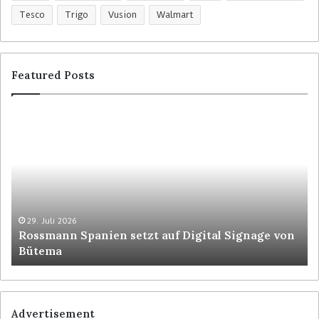
Tesco
Trigo
Vusion
Walmart
Featured Posts
R
C
o
o
s
l
s
r
m
u
a
y
n
t
n
p
29. Juli 2026
Rossmann Spanien setzt auf Digital Signage von
S
o
Bütema
p
s
a
i
n
t
i
i
e
o
Advertisement