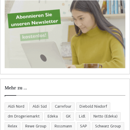
a
c
h
:
Mehr zu …
Aldi Nord
Aldi Süd
Carrefour
Diebold Nixdorf
dm Drogeriemarkt
Edeka
GK
Lidl
Netto (Edeka)
Relex
Rewe Group
Rossmann
SAP
Schwarz Group