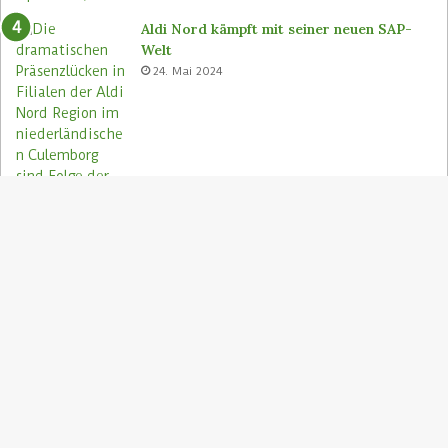
Aldi Nord kämpft mit seiner neuen SAP-
Welt
24. Mai 2024
S
"
z
Aldi Nord rettet Lebensmittel via Too
A
Good To Go-App
9. August 2023