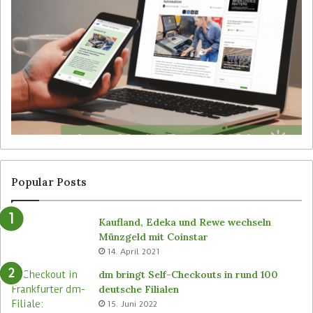
b
-
e
R
i
o
b
b
e
o
d
t
i
e
e
r
n
v
e
o
r
n
l
S
o
i
Popular Posts
s
m
e
b
Kaufland, Edeka und Rewe wechseln
n
e
Münzgeld mit Coinstar
C
i
14. April 2021
-
n
S
a
dm bringt Self-Checkouts in rund 100
t
l
deutsche Filialen
o
l
15. Juni 2022
r
e