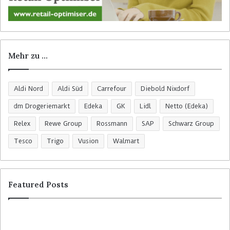
Mehr zu …
Aldi Nord
Aldi Süd
Carrefour
Diebold Nixdorf
dm Drogeriemarkt
Edeka
GK
Lidl
Netto (Edeka)
Relex
Rewe Group
Rossmann
SAP
Schwarz Group
Tesco
Trigo
Vusion
Walmart
Featured Posts
C
H
o
o