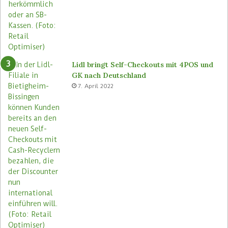
e
n
s
F
n
i
e
l
u
i
a
Lidl bringt Self-Checkouts mit 4POS und
l
GK nach Deutschland
e
7. April 2022
n
e
i
n
f
ü
h
r
e
n