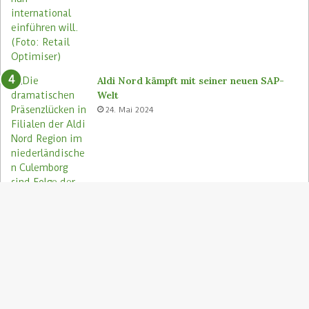
Aldi Nord kämpft mit seiner neuen SAP-
Welt
24. Mai 2024
S
"
z
Aldi Nord rettet Lebensmittel via Too