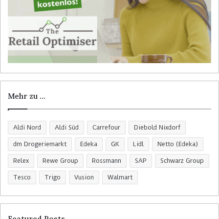
Mehr zu …
Aldi Nord
Aldi Süd
Carrefour
Diebold Nixdorf
dm Drogeriemarkt
Edeka
GK
Lidl
Netto (Edeka)
Relex
Rewe Group
Rossmann
SAP
Schwarz Group
Tesco
Trigo
Vusion
Walmart
Featured Posts