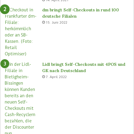
B
-
ü
S
dm bringt Self-Checkouts in rund 100
t
t
deutsche Filialen
e
o
15. Juni 2022
m
r
a
e
s
n
e
u
Lidl bringt Self-Checkouts mit 4POS und
GK nach Deutschland
7. April 2022