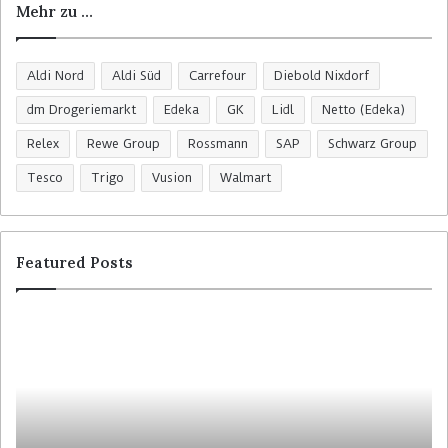
Mehr zu …
Aldi Nord
Aldi Süd
Carrefour
Diebold Nixdorf
dm Drogeriemarkt
Edeka
GK
Lidl
Netto (Edeka)
Relex
Rewe Group
Rossmann
SAP
Schwarz Group
Tesco
Trigo
Vusion
Walmart
Featured Posts
C
H
o
o
l
m
r
e
u
b
y
a
t
s