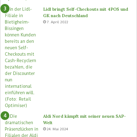
u
i
a
Lidl bringt Self-Checkouts mit 4POS und
l
GK nach Deutschland
e
7. April 2022
n
e
i
n
f
ü
h
r
e
n
Aldi Nord kämpft mit seiner neuen SAP-
Welt
24. Mai 2024