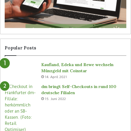
d
t
i
e
e
r
n
v
e
o
r
n
l
S
o
i
Popular Posts
s
m
e
b
Kaufland, Edeka und Rewe wechseln
n
e
Münzgeld mit Coinstar
C
i
14. April 2021
-
n
S
a
dm bringt Self-Checkouts in rund 100
t
l
deutsche Filialen
o
l
15. Juni 2022
r
e
e
n
s
F
n
i
e
l