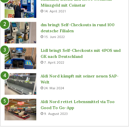
D
b
Münzgeld mit Coinstar
i
e
14. April 2021
g
i
i
b
dm bringt Self-Checkouts in rund 100
t
e
deutsche Filialen
a
d
15. Juni 2022
l
i
S
e
Lidl bringt Self-Checkouts mit 4POS und
i
n
GK nach Deutschland
g
e
7. April 2022
n
r
a
l
Aldi Nord kämpft mit seiner neuen SAP-
g
o
Welt
e
s
24. Mai 2024
v
e
o
n
n
C
Aldi Nord rettet Lebensmittel via Too
B
-
Good To Go-App
ü
S
9. August 2023
t
t
e
o