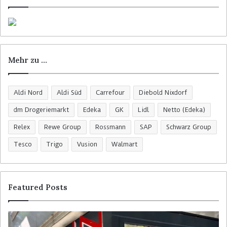
n
a
c
h
:
Mehr zu …
Aldi Nord
Aldi Süd
Carrefour
Diebold Nixdorf
dm Drogeriemarkt
Edeka
GK
Lidl
Netto (Edeka)
Relex
Rewe Group
Rossmann
SAP
Schwarz Group
Tesco
Trigo
Vusion
Walmart
Featured Posts
R
C