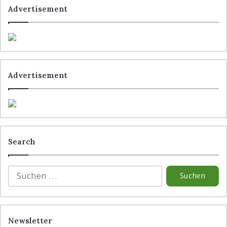
Advertisement
Advertisement
Search
S
u
c
h
e
Newsletter
n