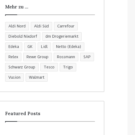
Mehr zu …
Aldi Nord
Aldi Süd
Carrefour
Diebold Nixdorf
dm Drogeriemarkt
Edeka
GK
Lidl
Netto (Edeka)
Relex
Rewe Group
Rossmann
SAP
Schwarz Group
Tesco
Trigo
Vusion
Walmart
Featured Posts
R
C