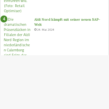
Aldi Nord kämpft mit seiner neuen SAP-
Welt
24. Mai 2024
S
"
z
Aldi Nord rettet Lebensmittel via Too
A
Good To Go-App