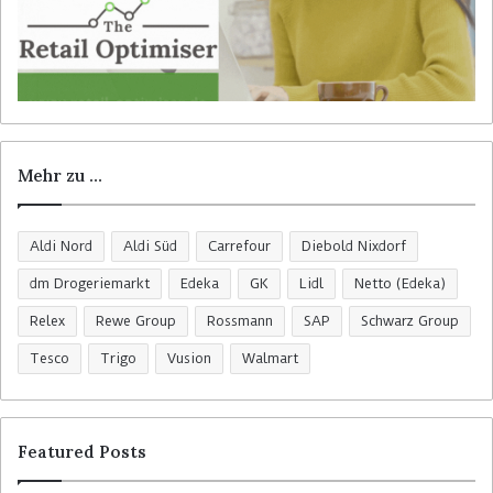
Mehr zu …
Aldi Nord
Aldi Süd
Carrefour
Diebold Nixdorf
dm Drogeriemarkt
Edeka
GK
Lidl
Netto (Edeka)
Relex
Rewe Group
Rossmann
SAP
Schwarz Group
Tesco
Trigo
Vusion
Walmart
Featured Posts