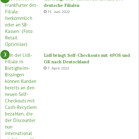
t
t
deutsche Filialen
e
o
15. Juni 2022
m
r
a
e
s
n
e
u
Lidl bringt Self-Checkouts mit 4POS und
GK nach Deutschland
7. April 2022