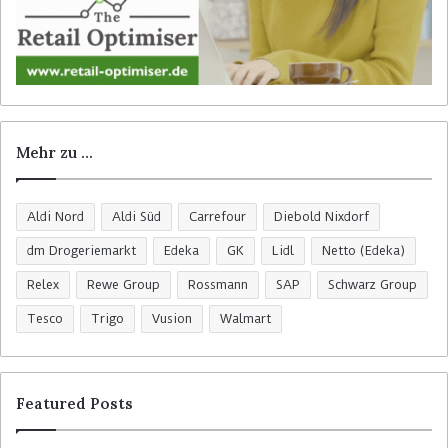
Mehr zu …
Aldi Nord
Aldi Süd
Carrefour
Diebold Nixdorf
dm Drogeriemarkt
Edeka
GK
Lidl
Netto (Edeka)
Relex
Rewe Group
Rossmann
SAP
Schwarz Group
Tesco
Trigo
Vusion
Walmart
Featured Posts