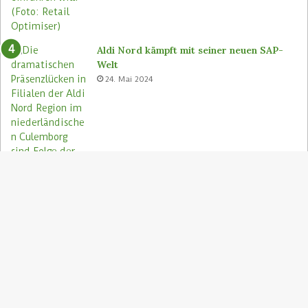
Aldi Nord kämpft mit seiner neuen SAP-
Welt
24. Mai 2024
S
"
z
Aldi Nord rettet Lebensmittel via Too
A
Good To Go-App
9. August 2023