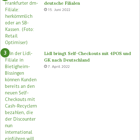
deutsche Filialen
o
l
15. Juni 2022
r
e
e
n
s
F
n
i
e
l
u
i
a
Lidl bringt Self-Checkouts mit 4POS und
l
GK nach Deutschland
e
7. April 2022
n
e
i
n
f
ü
h
r
e
n