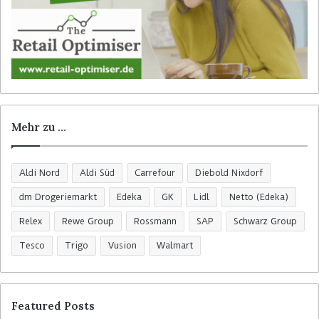
Mehr zu …
Aldi Nord
Aldi Süd
Carrefour
Diebold Nixdorf
dm Drogeriemarkt
Edeka
GK
Lidl
Netto (Edeka)
Relex
Rewe Group
Rossmann
SAP
Schwarz Group
Tesco
Trigo
Vusion
Walmart
Featured Posts