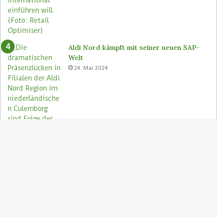
Aldi Nord kämpft mit seiner neuen SAP-
Welt
24. Mai 2024
S
"
z
Aldi Nord rettet Lebensmittel via Too
A