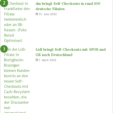
S
a
dm bringt Self-Checkouts in rund 100
t
l
deutsche Filialen
o
l
15. Juni 2022
r
e
e
n
s
F
n
i
e
l
u
i
a
Lidl bringt Self-Checkouts mit 4POS und
l
GK nach Deutschland
e
7. April 2022
n
e
i
n
f
ü
h
r
e
n