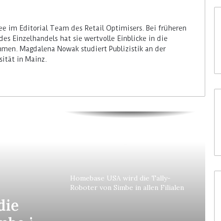
e im Editorial Team des Retail Optimisers. Bei früheren
des Einzelhandels hat sie wertvolle Einblicke in die
men. Magdalena Nowak studiert Publizistik an der
ität in Mainz.
Colruyt positioniert sich bei
bedienerlosen C-Stores neu
Homebase USA wird die Tally-
Roboter von Simbe in allen Filialen
einführen
die