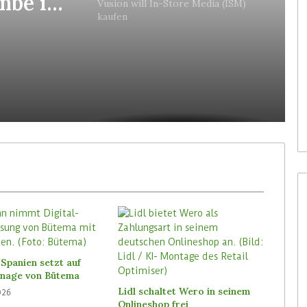
mbe in
Vusion will In-Store Media (ISM)
kaufen
en
Spanien setzt auf
ignage von Bütema
Lidl schaltet Wero in seinem
026
Onlineshop frei