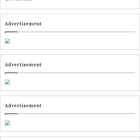
Optimiser
berichtet
– Ende vergangenen Jahres
ihre gegenseitigen Exklusivitäts-Vereinbarungen
mit Einzelhandels-Unternehmen auslaufen
Advertisement
lassen. Dies gilt für die meisten Länder, in denen
die Gruppe ihre Fulfillment-Technologien derzeit
implementiert hat, inklusive der USA, wo Kroger
der Exklusivpartner war.
Advertisement
Schlagwörter
Asda
Kroger
Ocado
Advertisement