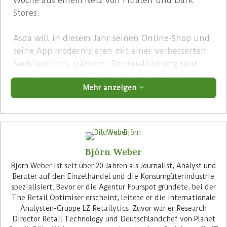
Woche aus einem Netz von Filialen und Dark
Stores.
Asda will in diesem Jahr seinen Online-Shop und
seine App modernisieren mit einer verbesserten
Suchfunktion, stärkerer Personalisierung und
einem einfacheren Checkout. Ocados Platform
Mehr anzeigen
soll dann im nächsten Schritt das In-Store
Fulfilment – die Kommissionierung in Filialen
und Dark Stores – sowie die Planung der letzten
Meile unterstützen.
Björn Weber
Advertisement
Björn Weber ist seit über 20 Jahren als Journalist, Analyst und
Berater auf den Einzelhandel und die Konsumgüterindustrie
spezialisiert. Bevor er die Agentur Fourspot gründete, bei der
The Retail Optimiser erscheint, leitete er die internationale
Analysten-Gruppe LZ Retailytics. Zuvor war er Research
Director Retail Technology und Deutschlandchef von Planet