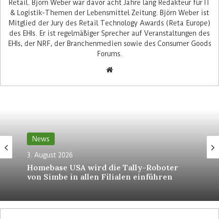
Retail. Björn Weber war davor acht Jahre lang Redakteur für IT
Bei Schnell-Lieferungen über Deliveroo, Just Eat
& Logistik-Themen der Lebensmittel Zeitung. Björn Weber ist
Mitglied der Jury des Retail Technology Awards (Reta Europe)
und Uber Eats soll Ocados Technik die
des EHIs. Er ist regelmäßiger Sprecher auf Veranstaltungen des
Kommissionierung unterstützen. Die Quick
EHIs, der NRF, der Branchenmedien sowie des Consumer Goods
Service Provider übernehmen in diesen Fällen
Forums.
weiterhin Steuerung und Umsetzung der
Auslieferung.
Asda kauft keine Roboterlager
Der Deal unterscheidet sich deutlich von Ocados
Großprojekten mit Unternehmen wie Kroger. Dort
News
stand der Aufbau automatisierter Fulfilment
Center im Mittelpunkt, in denen Online-
3. August 2026
Homebase USA wird die Tally-Roboter
Bestellungen weitgehend automatisiert
von Simbe in allen Filialen einführen
kommissioniert werden. Asda setzt dagegen
ausschließlich auf Software für vorhandene
Filialen, Dark Stores, Fulfilment-Hubs und
Lieferprozesse. Bestellungen zur Lieferung und