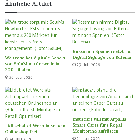
Ähnliche Artikel
fürs Click&Collect werden weiter durch
Mitarbeiter in Asda-Stores und Fulfilment-Hubs
kommissioniert.
Für Ocado kommt der Asda-Auftrag nach einer
schwierigen Phase in Nordamerika. Kroger hatte
Rossmann Spanien setzt auf
im November 2025 angekündigt, drei mit Ocado
Digital Signage von Bütema
Waitrose hat digitale Labels
automatisierte Fulfilment Center in Pleasant
von SoluM mittlerweile in
29. Juli 2026
Prairie, Frederick und Groveland zu schließen.
200 Filialen
Der
Retail Optimiser
berichtete
. Der US-Händler
30. Juli 2026
hatte 2018 mit Ocado vereinbart, ein Netz
automatisierter Lager aufzubauen. Geplant
waren zunächst 20 Standorte, gebaut wurden bis
dahin aber nur acht.
Instacart will mit Arpalus
Exklusivität beendet
Smart Carts fürs Regal-
Lidl schaltet Wero in seinem
Monitoring aufrüsten
Onlineshop frei
Die Ocado Group hat daraufhin –
wie im
Retail
24. Juli 2026
24. Juli 2026