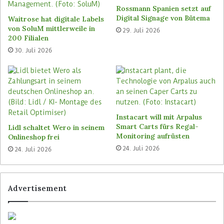
Transaktion fortgesetzt werden. Mitarbeiter im
Rossmann Spanien setzt auf
Store müssen lediglich die Kunden manuell
Digital Signage von Bütema
Waitrose hat digitale Labels
überprüfen, die diese Altersgrenze
von SoluM mittlerweile in
29. Juli 2026
unterschreiten oder die sich gegen die
200 Filialen
automatische Alterserkennung entscheiden. Die
30. Juli 2026
Lösung arbeitet DSGVO-konform und speichert
keine Kundeninformationen.
Personalloser Nachtbetrieb
Instacart will mit Arpalus
Mit dem neuen, 920 Quadratmeter großen
Smart Carts fürs Regal-
Lidl schaltet Wero in seinem
Beckesepp Store ermöglicht das Einzelhandels-
Monitoring aufrüsten
Onlineshop frei
Unternehmen einen personallosen Betrieb von 18
24. Juli 2026
24. Juli 2026
bis 24 Uhr sowie an Sonn- und Feiertagen von 8
bis 22 Uhr. Möchten Kunden außerhalb des
Tagesbetriebs altersbeschränkte Artikel
Advertisement
erwerben, erfolgt der Zutritt an der
Eingangsschranke über den Personalausweis.
Dieser berechtigt anschließend auch zum Kauf an