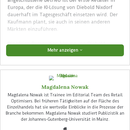
angeschlossene Betrieb ist der erste Retailer in
Europa, der die KI-Lösung von Diebold Nixdorf
dauerhaft im Tagesgeschäft einsetzen wird. Der
Kaufmann plant, sie auch in seinen anderen
Märkten einzuführen.
Die Vision Recognition-Lösung von Diebold
Mehr anzeigen
Nixdorf erfasst Produkte ohne Barcode, wie Obst
und Gemüse, mithilfe einer am Self-Checkout-
Terminal platzierten Kamera. Im Falle von
Stückware wird auch die Anzahl der Artikel
identifiziert und auf dem Display angezeigt.
Magdalena Nowak
Dadurch entfällt für die Kunden die manuelle
Auswahl der Produkte am Self-Checkout ebenso
Magdalena Nowak ist Trainee im Editorial Team des Retail
Optimisers. Bei früheren Tätigkeiten auf der Fläche des
wie das Abwiegen und Aufkleben eines
Einzelhandels hat sie wertvolle Einblicke in die Prozesse der
Preisetiketts in der Frischeabteilung.
Branche bekommen. Magdalena Nowak studiert Publizistik an
der Johannes-Gutenberg-Universität in Mainz.
Advertisement