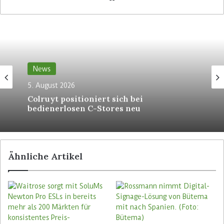
News
Die Technologie ermöglicht es der Kaufmanns-
5. August 2026
Familie Ruf, auch Kontrollen für
Colruyt positioniert sich bei
altersbeschränkte Waren an Self-Checkouts zu
bedienerlosen C-Stores neu
automatisieren. Wird ein altersbeschränkter
Artikel gescannt, fragt das System den Kunden,
ob eine automatische Alterserkennung
gewünscht wird. Stimmt der Kunde zu, werden
Ähnliche Artikel
seine Gesichtsmerkmale mittels einer auf dem
Terminal installierten Kamera und KI-
Algorithmen analysiert, um das Alter zu
ermitteln. Liegt dieses Alter über einem vorher
festgelegten Schwellenwert, kann die