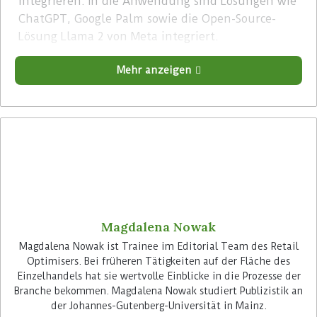
integrieren. In die Anwendung sind Lösungen wie
ChatGPT, Google Palm sowie die Open-Source-
Lösung Llama 2 von Meta integriert.
Mehr anzeigen
Im nächsten Schritt werden nach Informationen
der
Lebensmittel Zeitung
weitere KI-Assistenten
eingeführt, darunter ein Customer-Care-Bot, der
zunächst in den Niederlanden implementiert
wird. Diese Lösung ist darauf ausgerichtet, den
Service-Mitarbeitern zu helfen, indem sie die
Kommunikation mit Anrufern in deren
Muttersprache ermöglicht. „Besonders zu
Peakzeiten wie dem Weihnachtsgeschäft ist es
Magdalena Nowak
sehr schwer, ausreichend Call-Center-Mitarbeiter
Magdalena Nowak ist Trainee im Editorial Team des Retail
zu finden“, erklärt Henny Steiniger, Vice
Optimisers. Bei früheren Tätigkeiten auf der Fläche des
President Services, Customer Experience, Care &
Einzelhandels hat sie wertvolle Einblicke in die Prozesse der
Loyalty bei MediaMarktSaturn gegenüber der
Branche bekommen. Magdalena Nowak studiert Publizistik an
Lebensmittel Zeitung
.
der Johannes-Gutenberg-Universität in Mainz.