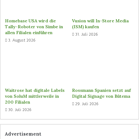
interaktive Bedienungsanleitung. Der Kunde
kann mit dem Chat-Bot interagieren, der
Homebase USA wird die
Vusion will In-Store Media
sämtliche Informationen zum gekauften Gerät
Tally-Roboter von Simbe in
(ISM) kaufen
bereithält. In einer ersten Phase hat der Händler
allen Filialen einführen
31. Juli 2026
den Bot speziell auf Eigenmarkenprodukte wie
3. August 2026
Waschmaschinen und Küchengeräte geschult.
Das Unternehmen plant auch ein Tool zur
Erstellung von suchmaschinenoptimierten
Inhalten für seine Mitarbeiter. Außerdem wird es
bald möglich sein, über eine Workplace-Lösung
Waitrose hat digitale Labels
Rossmann Spanien setzt auf
Fragen zu Urlaubsanträgen und anderen
von SoluM mittlerweile in
Digital Signage von Bütema
Personalthemen in natürlicher Sprache zu
200 Filialen
29. Juli 2026
stellen.
30. Juli 2026
Schlagwörter
MediaMarktSaturn
Advertisement