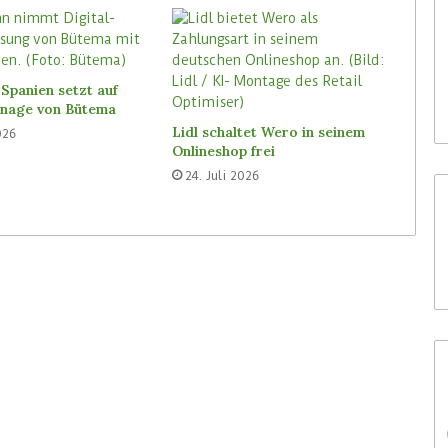
30. Juli 2026
Waitrose hat digitale Labels
n-Store Media
von SoluM mittlerweile in 200
Filialen
Spanien setzt auf
ignage von Bütema
Lidl schaltet Wero in seinem
026
Onlineshop frei
24. Juli 2026