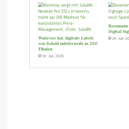
3. August 2026
Homebase USA wird die Tally-
31. Juli 2026
Roboter von Simbe in allen
Vusion will I
Filialen einführen
(ISM) kaufen
Rossmann 
Digital S
Waitrose hat digitale Labels
29. Juli 2
von SoluM mittlerweile in 200
Filialen
30. Juli 2026