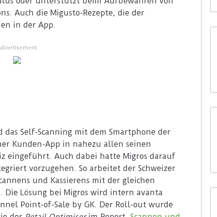
s oder unterstützt beim Aufbewahren von
ns. Auch die Migusto-Rezepte, die der
den in der App.
Advertisement
nd das Self-Scanning mit dem Smartphone der
iner Kunden-App in nahezu allen seinen
z eingeführt. Auch dabei hatte Migros darauf
tegriert vorzugehen. So arbeitet der Schweizer
cannens und Kassierens mit der gleichen
 Die Lösung bei Migros wird intern avanta
nel Point-of-Sale by GK. Der Roll-out wurde
wie der
Retail
Optimiser
im Report
,Scannen und