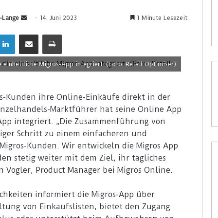
i-Lange
14. Juni 2023
1 Minute Lesezeit
einheitliche Migros-App integriert. (Foto: Retail Optimiser)
os-Kunden ihre Online-Einkäufe direkt in der
Einzelhandels-Marktführer hat seine Online App
s App integriert. „Die Zusammenführung von
tiger Schritt zu einem einfacheren und
 Migros-Kunden. Wir entwickeln die Migros App
 stetig weiter mit dem Ziel, ihr tägliches
an Vogler, Product Manager bei Migros Online.
hkeiten informiert die Migros-App über
altung von Einkaufslisten, bietet den Zugang