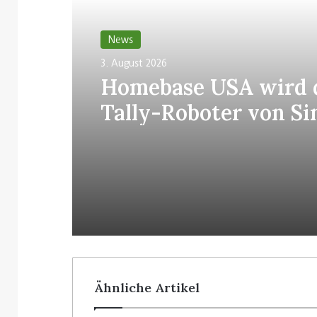
News
3. August 2026
Homebase USA wird 
Tally-Roboter von Si
allen Filialen einführ
Ähnliche Artikel