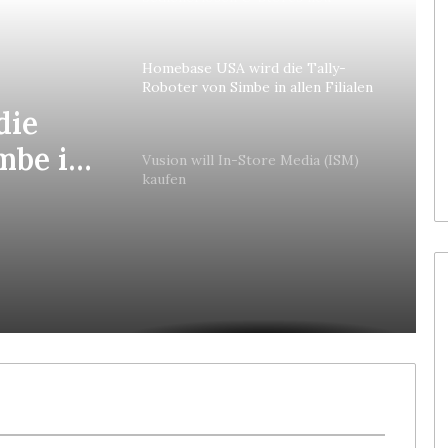
Homebase USA wird die Tally-
Roboter von Simbe in allen Filialen
einführen
die
mbe in
Vusion will In-Store Media (ISM)
kaufen
en