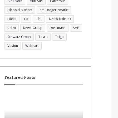
Aldi Nord
Aldi Süd
Carrefour
Diebold Nixdorf
dm Drogeriemarkt
Edeka
GK
Lidl
Netto (Edeka)
Relex
Rewe Group
Rossmann
SAP
Schwarz Group
Tesco
Trigo
Vusion
Walmart
Featured Posts