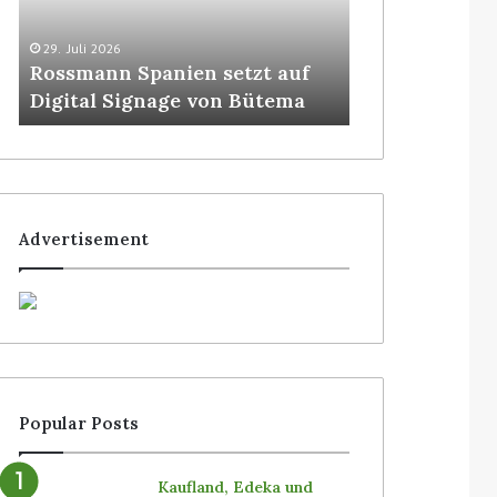
29. Juli 2026
5. August 2026
Rossmann Spanien setzt auf
Colruyt posit
Digital Signage von Bütema
bedienerlose
Advertisement
Popular Posts
Kaufland, Edeka und