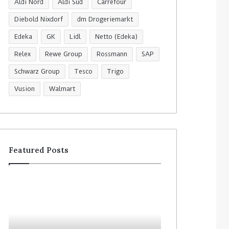
Aldi Nord
Aldi Süd
Carrefour
Diebold Nixdorf
dm Drogeriemarkt
Edeka
GK
Lidl
Netto (Edeka)
Relex
Rewe Group
Rossmann
SAP
Schwarz Group
Tesco
Trigo
Vusion
Walmart
Featured Posts