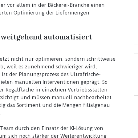
r vor allem in der Bäckerei-Branche einen
30. Juli 2026
Waitrose hat digitale Labels
ierten Optimierung der Liefermengen
n-Store Media
von SoluM mittlerweile in 200
Filialen
d weitgehend automatisiert
etzt nicht nur optimieren, sondern schrittweise
lb, weil es zunehmend schwieriger wird,
 ist der Planungsprozess des Ultrafrische-
vielen manuellen Interventionen geprägt. So
 Regalfläche in einzelnen Vertriebsstätten
ksichtigt und müssen manuell nachbearbeitet
tig das Sortiment und die Mengen filialgenau
.
-Team durch den Einsatz der KI-Lösung von
m sich noch stärker der Weiterentwicklung