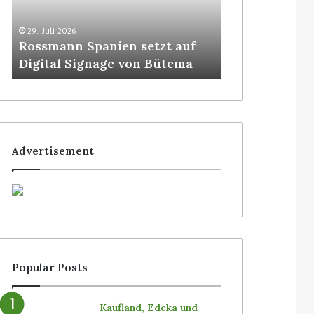
29. Juli 2026
5. August 2026
Rossmann Spanien setzt auf
Colruyt posit
Digital Signage von Bütema
bedienerlose
Advertisement
Popular Posts
Kaufland, Edeka und