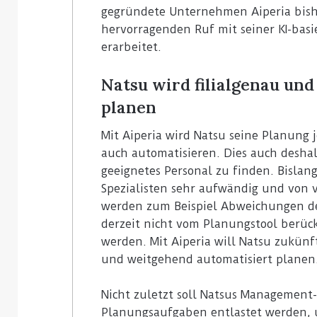
gegründete Unternehmen Aiperia bishe
3. August 2026
Homebase USA wird die Tally-
hervorragenden Ruf mit seiner KI-bas
31. Juli 2026
Roboter von Simbe in allen
Vusion will I
erarbeitet.
Filialen einführen
(ISM) kaufen
Natsu wird filialgenau un
planen
Mit Aiperia wird Natsu seine Planung j
auch automatisieren. Dies auch desha
geeignetes Personal zu finden. Bislang
Spezialisten sehr aufwändig und von 
werden zum Beispiel Abweichungen der
derzeit nicht vom Planungstool berüc
werden. Mit Aiperia will Natsu zukünf
und weitgehend automatisiert planen
Nicht zuletzt soll Natsus Management
Planungsaufgaben entlastet werden, u