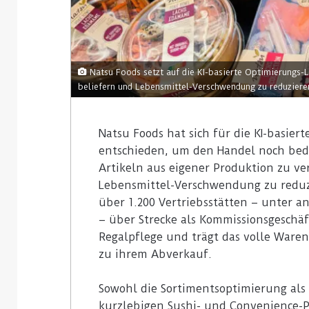
Natsu Foods setzt auf die KI-basierte Optimierungs-
beliefern und Lebensmittel-Verschwendung zu reduzieren
Natsu Foods hat sich für die KI-basier
entschieden, um den Handel noch bed
Artikeln aus eigener Produktion zu ve
Lebensmittel-Verschwendung zu reduz
über 1.200 Vertriebsstätten – unter 
– über Strecke als Kommissionsgeschä
Regalpflege und trägt das volle Waren
zu ihrem Abverkauf.
Sowohl die Sortimentsoptimierung als
kurzlebigen Sushi- und Convenience-P