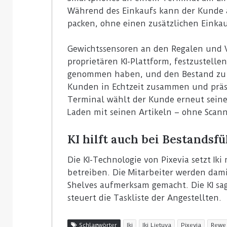
Während des Einkaufs kann der Kunde a
packen, ohne einen zusätzlichen Einka
Gewichtssensoren an den Regalen und V
proprietären KI-Plattform, festzustell
genommen haben, und den Bestand zu ve
Kunden in Echtzeit zusammen und präs
Terminal wählt der Kunde erneut sein
Laden mit seinen Artikeln – ohne Scan
KI hilft auch bei Bestandsf
Die KI-Technologie von Pixevia setzt Iki
betreiben. Die Mitarbeiter werden dam
Shelves aufmerksam gemacht. Die KI sag
steuert die Taskliste der Angestellten.
Schlagwörter
Iki
Iki Lietuva
Pixevia
Rewe