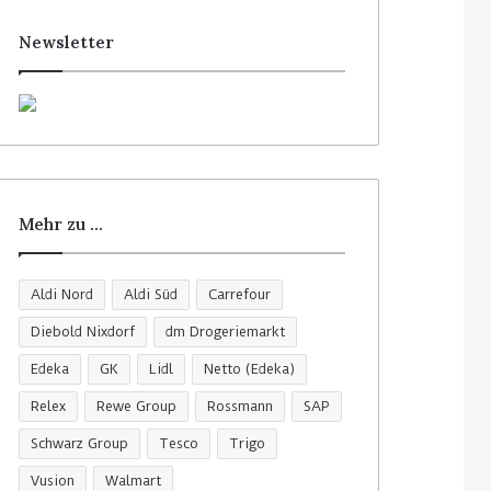
Newsletter
Mehr zu …
Aldi Nord
Aldi Süd
Carrefour
Diebold Nixdorf
dm Drogeriemarkt
Edeka
GK
Lidl
Netto (Edeka)
Relex
Rewe Group
Rossmann
SAP
Schwarz Group
Tesco
Trigo
Vusion
Walmart