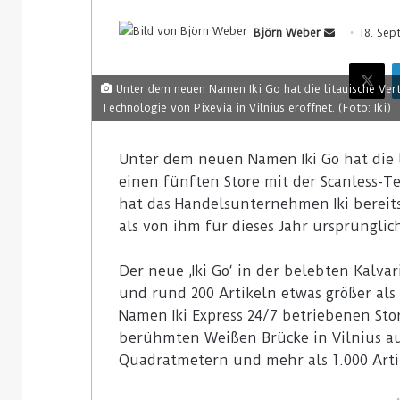
Björn Weber
S
18. Sep
e
X
n
Unter dem neuen Namen Iki Go hat die litauische Vert
d
Technologie von Pixevia in Vilnius eröffnet. (Foto: Iki)
e
u
Unter dem neuen Namen Iki Go hat die l
n
einen fünften Store mit der Scanless-Te
s
hat das Handelsunternehmen Iki berei
e
als von ihm für dieses Jahr ursprünglic
i
n
e
Der neue ‚Iki Go‘ in der belebten Kalvar
E
und rund 200 Artikeln etwas größer al
-
Namen Iki Express 24/7 betriebenen Stor
M
berühmten Weißen Brücke in Vilnius auc
a
Quadratmetern und mehr als 1.000 Art
i
l