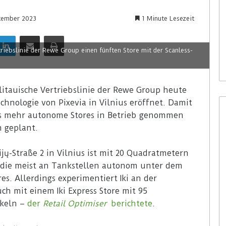
tember 2023
1 Minute Lesezeit
LinkedIn
Teile per E-Mail
Drucken
riebslinie der Rewe Group einen fünften Store mit der Scanless-
itauische Vertriebslinie der Rewe Group heute
chnologie von Pixevia in Vilnius eröffnet. Damit
ts mehr autonome Stores in Betrieb genommen
h geplant.
ijų-Straße 2 in Vilnius ist mit 20 Quadratmetern
s die meist an Tankstellen autonom unter dem
es. Allerdings experimentiert Iki an der
h mit einem Iki Express Store mit 95
ikeln –
der
Retail Optimiser
berichtete
.