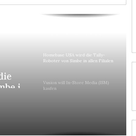
Colruyt positioniert sich bei
bedienerlosen C-Stores neu
Homebase USA wird die Tally-
Roboter von Simbe in allen Filialen
einführen
die
mbe in
Vusion will In-Store Media (ISM)
kaufen
en