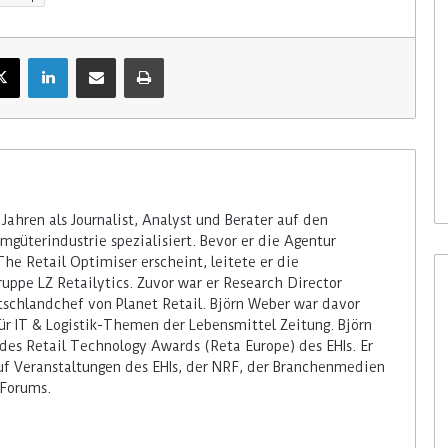
X
LinkedIn
Teile per E-Mail
Drucken
 Jahren als Journalist, Analyst und Berater auf den
güterindustrie spezialisiert. Bevor er die Agentur
The Retail Optimiser erscheint, leitete er die
uppe LZ Retailytics. Zuvor war er Research Director
schlandchef von Planet Retail. Björn Weber war davor
ür IT & Logistik-Themen der Lebensmittel Zeitung. Björn
 des Retail Technology Awards (Reta Europe) des EHIs. Er
auf Veranstaltungen des EHIs, der NRF, der Branchenmedien
Forums.