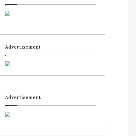
a
c
h
:
Advertisement
Advertisement