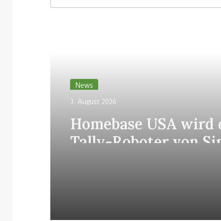
eit
e
Lesen Sie weiter
News
3. August 2026
Homebase USA wird 
Tally-Roboter von Si
allen Filialen einführ