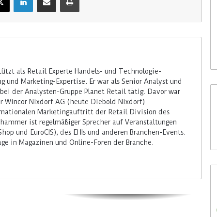
 wird die Tally-
31. Juli 2026
imbe in allen
Vusion will In-Store Media
ühren
(ISM) kaufen
tzt als Retail Experte Handels- und Technologie-
 und Marketing-Expertise. Er war als Senior Analyst und
bei der Analysten-Gruppe Planet Retail tätig. Davor war
er Wincor Nixdorf AG (heute Diebold Nixdorf)
rnationalen Marketingauftritt der Retail Division des
hammer ist regelmäßiger Sprecher auf Veranstaltungen
Shop und EuroCIS), des EHIs und anderen Branchen-Events.
räge in Magazinen und Online-Foren der Branche.
Colruyt positioniert sich bei