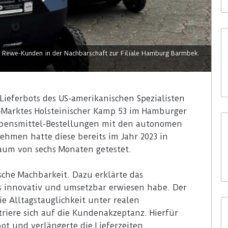
t Rewe-Kunden in der Nachbarschaft zur Filiale Hamburg Barmbek.
 Lieferbots des US-amerikanischen Spezialisten
-Marktes Holsteinischer Kamp 53 im Hamburger
Lebensmittel-Bestellungen mit den autonomen
ehmen hatte diese bereits im Jahr 2023 in
aum von sechs Monaten getestet.
sche Machbarkeit. Dazu erklärte das
ls innovativ und umsetzbar erwiesen habe. Der
die Alltagstauglichkeit unter realen
iere sich auf die Kundenakzeptanz. Hierfür
t und verlängerte die Lieferzeiten.