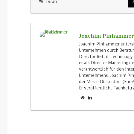
Teilen
3. August 2026
Homebase USA
5. August 2026
Colruyt positioniert sich bei
Roboter von S
bedienerlosen C-Stores neu
Filialen einf
Joachim Pinhammer
Joachim Pinhammer unterstü
Unternehmen durch Beratung
Director Retail Technology 
er als Director Marketing d
verantwortlich für den inte
Unternehmens. Joachim Pin
der Messe Düsseldorf (Euro
Er veröffentlicht Fachbeit
Lesen Sie weiter