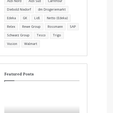
Aldi Nord
Aldi Süd
Carrefour
Diebold Nixdorf
dm Drogeriemarkt
Edeka
GK
Lidl
Netto (Edeka)
Relex
Rewe Group
Rossmann
SAP
Schwarz Group
Tesco
Trigo
Vusion
Walmart
Featured Posts