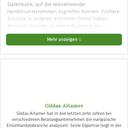
Datenbank, auf die teilnehmende
Handelsunternehmen zugreifen können. Frühere
Einsätze in anderen britischen Stores haben
Berichten zufolge zu einem Rückgang der
Kriminalität um bis zu 70 Prozent geführt. Zu
Mehr anzeigen
den Kunden von Facewatch zählen mehrere
britische Lebensmittel-Einzelhandels-
Unternehmen wie Spar, Costcutter, Iceland und
Southern Co-op.
Advertisement
Gildas Aïtamer
Gildas Aïtamer hat in den letzten zehn Jahren bei
verschiedenen Beratungsunternehmen die europäische
In der Praxis werden die Gesichter von Kunden,
Einzelhandelsbranche analysiert. Seine Expertise liegt in der