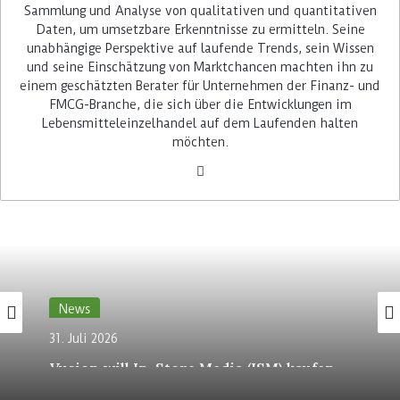
die den Store betreten, in Echtzeit gescannt und
Sammlung und Analyse von qualitativen und quantitativen
Daten, um umsetzbare Erkenntnisse zu ermitteln. Seine
mit einer Beobachtungsliste von Personen, die in
unabhängige Perspektive auf laufende Trends, sein Wissen
der Vergangenheit Gewalt, Aggressionen oder
und seine Einschätzung von Marktchancen machten ihn zu
Diebstähle begangen haben, abgeglichen. Alle
einem geschätzten Berater für Unternehmen der Finanz- und
anderen Bilder werden gelöscht. Der
FMCG-Branche, die sich über die Entwicklungen im
Technologieanbieter betont, dass er die
Lebensmitteleinzelhandel auf dem Laufenden halten
möchten.
britischen Datenschutzgesetze einhält, um die
Sicherheit zu gewährleisten und die
personenbezogenen Daten zu minimieren.
Mitarbeiter innerhalb von
Sekunden alarmiert
Eine wesentliche Stärke des Systems besteht
News
darin, dass es bestehende CCTV- und IP-Kameras
News
31. Juli 2026
unterstützt und IoT-fähig ist. Dadurch können
Vusion will In-Store Media (ISM) kaufen
3. August 2026
Bilder sicher an die zentralen, verschlüsselten
Cloud-Server von Facewatch übertragen und