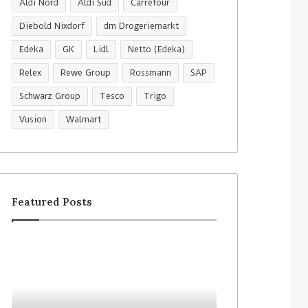
Aldi Nord
Aldi Süd
Carrefour
Diebold Nixdorf
dm Drogeriemarkt
Edeka
GK
Lidl
Netto (Edeka)
Relex
Rewe Group
Rossmann
SAP
Schwarz Group
Tesco
Trigo
Vusion
Walmart
Featured Posts