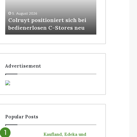
3. August 2026
Homebase USA
5. August 2026
Colruyt positioniert sich bei
Roboter von S
bedienerlosen C-Stores neu
Filialen einf
Advertisement
Popular Posts
Kaufland, Edeka und