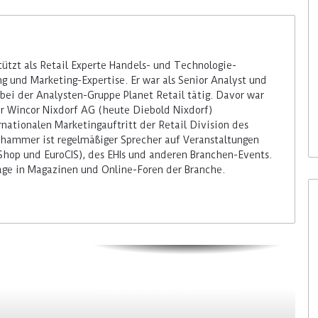
tzt als Retail Experte Handels- und Technologie-
 und Marketing-Expertise. Er war als Senior Analyst und
bei der Analysten-Gruppe Planet Retail tätig. Davor war
er Wincor Nixdorf AG (heute Diebold Nixdorf)
rnationalen Marketingauftritt der Retail Division des
hammer ist regelmäßiger Sprecher auf Veranstaltungen
Shop und EuroCIS), des EHIs und anderen Branchen-Events.
räge in Magazinen und Online-Foren der Branche.
Colruyt positioniert sich bei
bedienerlosen C-Stores neu