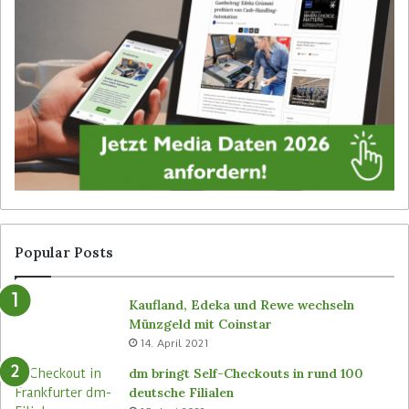
D
b
i
e
g
i
i
b
t
e
a
d
l
i
S
e
i
n
g
e
n
r
a
l
g
o
Popular Posts
e
s
v
e
Kaufland, Edeka und Rewe wechseln
o
n
Münzgeld mit Coinstar
n
C
14. April 2021
B
-
ü
S
dm bringt Self-Checkouts in rund 100
t
t
deutsche Filialen
e
o