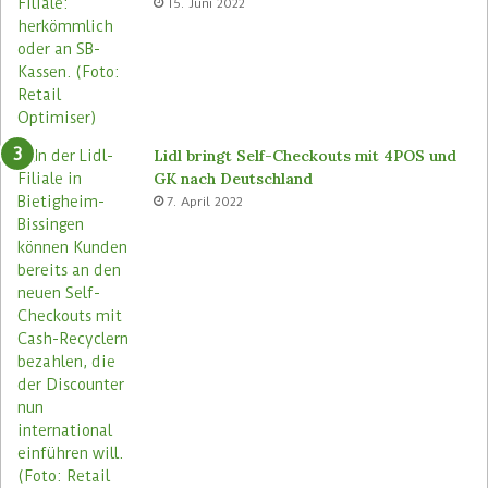
15. Juni 2022
m
r
a
e
s
n
e
u
Lidl bringt Self-Checkouts mit 4POS und
GK nach Deutschland
7. April 2022