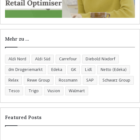
Mehr zu …
Aldi Nord
Aldi Süd
Carrefour
Diebold Nixdorf
dm Drogeriemarkt
Edeka
GK
Lidl
Netto (Edeka)
Relex
Rewe Group
Rossmann
SAP
Schwarz Group
Tesco
Trigo
Vusion
Walmart
Featured Posts
R
C