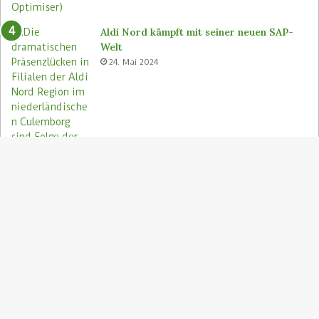
Aldi Nord kämpft mit seiner neuen SAP-
Welt
24. Mai 2024
S
"
z
Aldi Nord rettet Lebensmittel via Too
A
Good To Go-App
9. August 2023