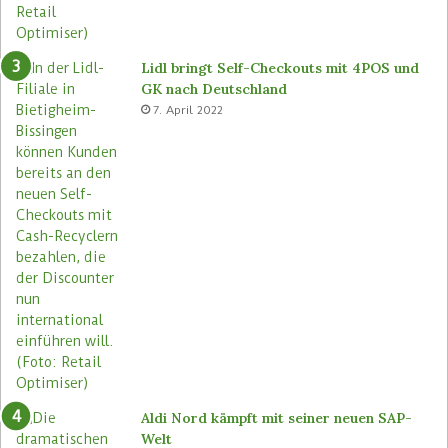
n
e
u
Lidl bringt Self-Checkouts mit 4POS und
GK nach Deutschland
7. April 2022
Aldi Nord kämpft mit seiner neuen SAP-
Welt