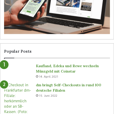
i
b
t
e
a
d
l
i
S
e
i
n
g
e
n
r
a
l
g
o
Popular Posts
e
s
v
e
Kaufland, Edeka und Rewe wechseln
o
n
Münzgeld mit Coinstar
n
C
14. April 2021
B
-
ü
S
dm bringt Self-Checkouts in rund 100
t
t
deutsche Filialen
e
o
15. Juni 2022
m
r
a
e
s