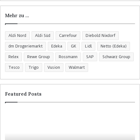
Mehr zu …
Aldi Nord
Aldi Süd
Carrefour
Diebold Nixdorf
dm Drogeriemarkt
Edeka
GK
Lidl
Netto (Edeka)
Relex
Rewe Group
Rossmann
SAP
Schwarz Group
Tesco
Trigo
Vusion
Walmart
Featured Posts
R
C
o
o
s
l
s
r
m
u