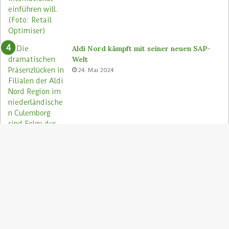
Aldi Nord kämpft mit seiner neuen SAP-
Welt
24. Mai 2024
S
"
z
Aldi Nord rettet Lebensmittel via Too
A
Good To Go-App