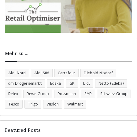
Mehr zu …
Aldi Nord
Aldi Süd
Carrefour
Diebold Nixdorf
dm Drogeriemarkt
Edeka
GK
Lidl
Netto (Edeka)
Relex
Rewe Group
Rossmann
SAP
Schwarz Group
Tesco
Trigo
Vusion
Walmart
Featured Posts