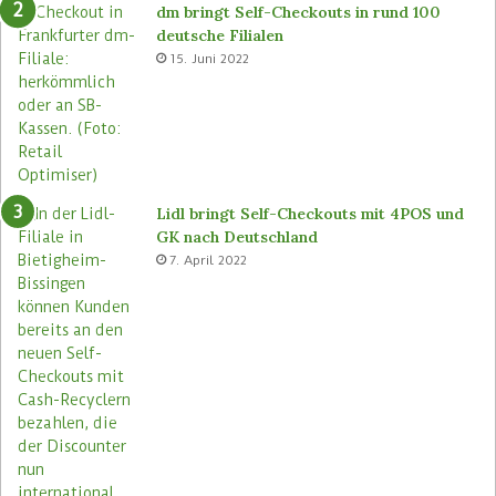
ü
S
dm bringt Self-Checkouts in rund 100
t
t
deutsche Filialen
e
o
15. Juni 2022
m
r
a
e
s
n
e
u
Lidl bringt Self-Checkouts mit 4POS und
GK nach Deutschland
7. April 2022