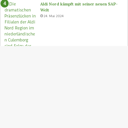
Aldi Nord kämpft mit seiner neuen SAP-
Welt
24. Mai 2024
S
"
z
Aldi Nord rettet Lebensmittel via Too
A
Good To Go-App
9. August 2023