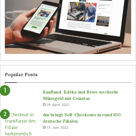
e
R
i
o
b
b
e
o
d
t
i
e
e
r
n
v
e
o
r
n
l
S
o
i
Popular Posts
s
m
e
b
Kaufland, Edeka und Rewe wechseln
n
e
Münzgeld mit Coinstar
C
i
14. April 2021
-
n
S
a
dm bringt Self-Checkouts in rund 100
t
l
deutsche Filialen
o
l
15. Juni 2022
r
e