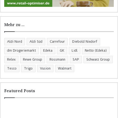
Mehr zu …
Aldi Nord
Aldi Süd
Carrefour
Diebold Nixdorf
dm Drogeriemarkt
Edeka
GK
Lidl
Netto (Edeka)
Relex
Rewe Group
Rossmann
SAP
Schwarz Group
Tesco
Trigo
Vusion
Walmart
Featured Posts
C
H
o
o
l
m