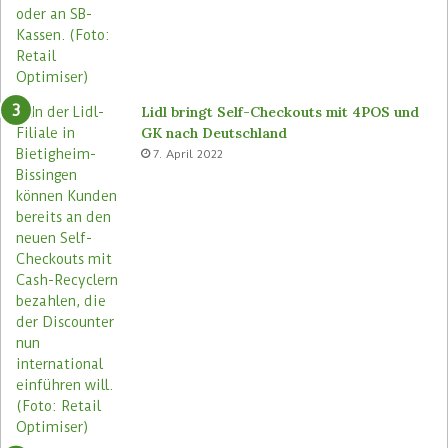
e
n
s
F
n
i
e
l
u
i
a
Lidl bringt Self-Checkouts mit 4POS und
l
GK nach Deutschland
e
7. April 2022
n
e
i
n
f
ü
h
r
e
n