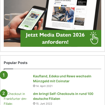
(
l
I
s
S
v
M
o
)
n
k
S
a
o
u
l
f
u
e
M
n
m
i
t
Popular Posts
t
l
Kaufland, Edeka und Rewe wechseln
e
Münzgeld mit Coinstar
r
14. April 2021
w
e
dm bringt Self-Checkouts in rund 100
i
deutsche Filialen
l
15. Juni 2022