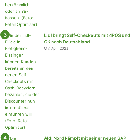
e
i
n
2
0
0
Lidl bringt Self-Checkouts mit 4POS und
F
GK nach Deutschland
i
7. April 2022
l
i
a
l
e
n
Aldi Nord kämpft mit seiner neuen SAP-