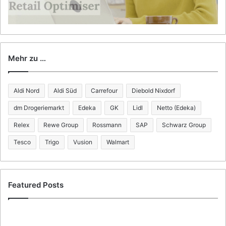
Mehr zu …
Aldi Nord
Aldi Süd
Carrefour
Diebold Nixdorf
dm Drogeriemarkt
Edeka
GK
Lidl
Netto (Edeka)
Relex
Rewe Group
Rossmann
SAP
Schwarz Group
Tesco
Trigo
Vusion
Walmart
Featured Posts
V
W
u
a