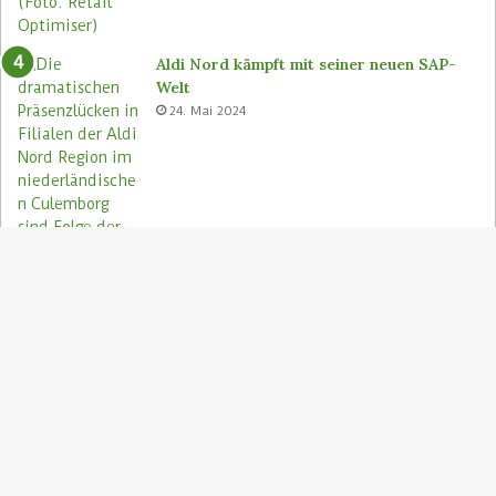
Aldi Nord kämpft mit seiner neuen SAP-
Welt
24. Mai 2024
S
"
z
Aldi Nord rettet Lebensmittel via Too
A
Good To Go-App
9. August 2023