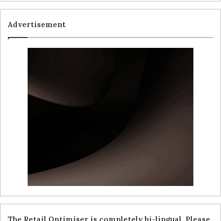
Advertisement
The Retail Optimiser is completely bi-lingual. Please