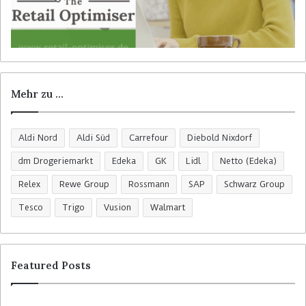
Mehr zu …
Aldi Nord
Aldi Süd
Carrefour
Diebold Nixdorf
dm Drogeriemarkt
Edeka
GK
Lidl
Netto (Edeka)
Relex
Rewe Group
Rossmann
SAP
Schwarz Group
Tesco
Trigo
Vusion
Walmart
Featured Posts
R
C