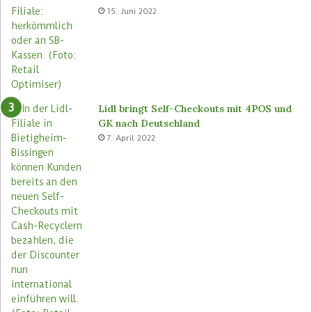
e
o
15. Juni 2022
m
r
a
e
s
n
e
u
Lidl bringt Self-Checkouts mit 4POS und
GK nach Deutschland
7. April 2022