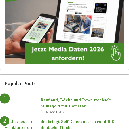
f
h
D
b
i
e
g
i
i
b
t
e
a
d
l
i
S
e
i
n
g
e
n
r
a
l
g
o
Popular Posts
e
s
v
e
Kaufland, Edeka und Rewe wechseln
o
n
Münzgeld mit Coinstar
n
C
14. April 2021
B
-
ü
S
dm bringt Self-Checkouts in rund 100
t
t
deutsche Filialen