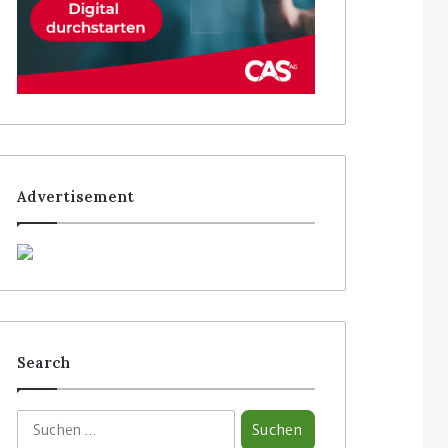
Advertisement
Search
S
u