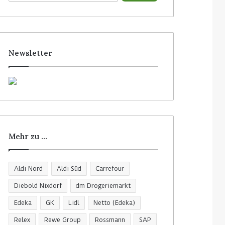
c
h
e
n
n
Newsletter
a
c
h
:
Mehr zu …
Aldi Nord
Aldi Süd
Carrefour
Diebold Nixdorf
dm Drogeriemarkt
Edeka
GK
Lidl
Netto (Edeka)
Relex
Rewe Group
Rossmann
SAP