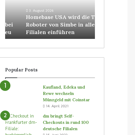
3. August 2026
Homebase USA wird die Tally-
31. Juli 2026
Roboter von Simbe in allen
Vusion will I
Filialen einführen
(ISM) kaufen
Popular Posts
Kaufland, Edeka und
Rewe wechseln
Münzgeld mit Coinstar
14. April 2021
dm bringt Self-
Checkouts in rund 100
deutsche Filialen
15. Juni 2022