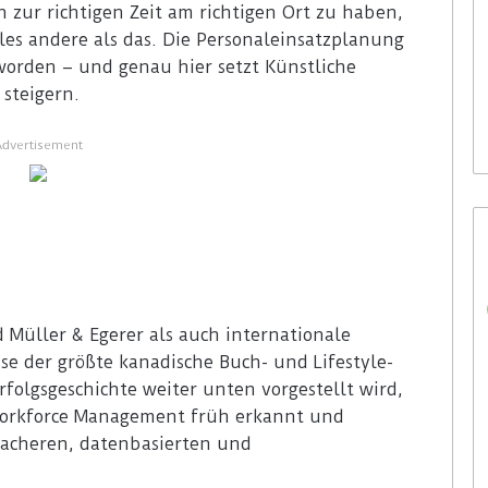
n zur richtigen Zeit am richtigen Ort zu haben,
alles andere als das. Die Personaleinsatzplanung
eworden – und genau hier setzt Künstliche
5. August 2026
nien setzt auf
Colruyt positioniert sich bei
 steigern.
age von Bütema
bedienerlosen C-Stores neu
Advertisement
 Müller & Egerer als auch internationale
e der größte kanadische Buch- und Lifestyle-
rfolgsgeschichte weiter unten vorgestellt wird,
 Workforce Management früh erkannt und
nfacheren, datenbasierten und