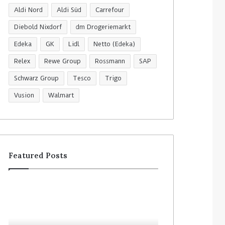
Aldi Nord
Aldi Süd
Carrefour
Diebold Nixdorf
dm Drogeriemarkt
Edeka
GK
Lidl
Netto (Edeka)
Relex
Rewe Group
Rossmann
SAP
Schwarz Group
Tesco
Trigo
Vusion
Walmart
Featured Posts