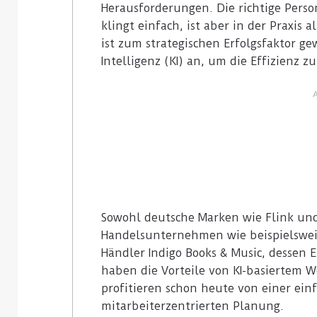
Herausforderungen. Die richtige Perso
klingt einfach, ist aber in der Praxis 
ist zum strategischen Erfolgsfaktor g
29. Juli 2026
Rossmann Spa
Intelligenz (KI) an, um die Effizienz zu
Digital Sign
Sowohl deutsche Marken wie Flink und
Handelsunternehmen wie beispielsweis
Händler Indigo Books & Music, dessen E
haben die Vorteile von KI-basiertem
profitieren schon heute von einer ei
mitarbeiterzentrierten Planung.