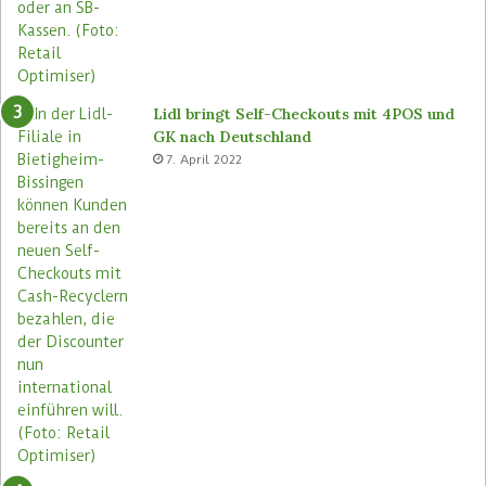
s
n
e
u
Lidl bringt Self-Checkouts mit 4POS und
GK nach Deutschland
7. April 2022