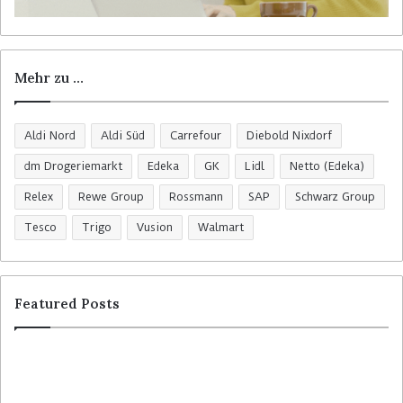
Mehr zu …
Aldi Nord
Aldi Süd
Carrefour
Diebold Nixdorf
dm Drogeriemarkt
Edeka
GK
Lidl
Netto (Edeka)
Relex
Rewe Group
Rossmann
SAP
Schwarz Group
Tesco
Trigo
Vusion
Walmart
Featured Posts
R
C
o
o
s
l