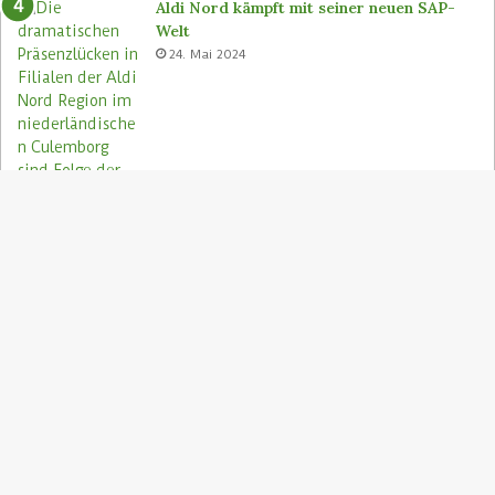
Aldi Nord kämpft mit seiner neuen SAP-
Welt
24. Mai 2024
S
"
z
Aldi Nord rettet Lebensmittel via Too
A
Good To Go-App
9. August 2023