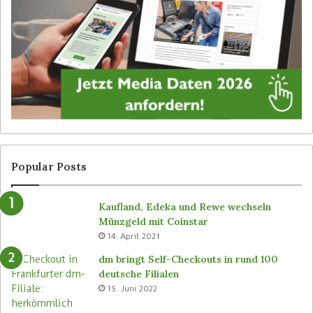
i
e
g
i
i
b
t
e
a
d
l
i
S
e
i
n
g
e
n
r
a
l
g
o
Popular Posts
e
s
v
e
Kaufland, Edeka und Rewe wechseln
o
n
Münzgeld mit Coinstar
n
C
14. April 2021
B
-
ü
S
dm bringt Self-Checkouts in rund 100
t
t
deutsche Filialen
e
o
15. Juni 2022
m
r
a
e