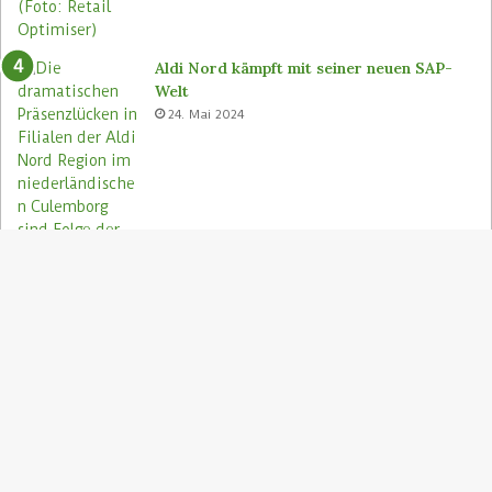
Aldi Nord kämpft mit seiner neuen SAP-
Welt
24. Mai 2024
S
"
z
Aldi Nord rettet Lebensmittel via Too
A
Good To Go-App
9. August 2023