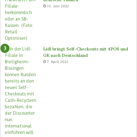
e
o
15. Juni 2022
m
r
a
e
s
n
e
u
Lidl bringt Self-Checkouts mit 4POS und
GK nach Deutschland
7. April 2022