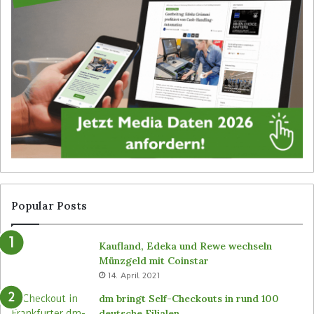
f
h
D
b
i
e
g
i
i
b
t
e
a
d
l
i
S
e
i
n
g
e
n
r
a
l
g
o
Popular Posts
e
s
v
e
Kaufland, Edeka und Rewe wechseln
o
n
Münzgeld mit Coinstar
n
C
14. April 2021
B
-
ü
S
dm bringt Self-Checkouts in rund 100
t
t
deutsche Filialen