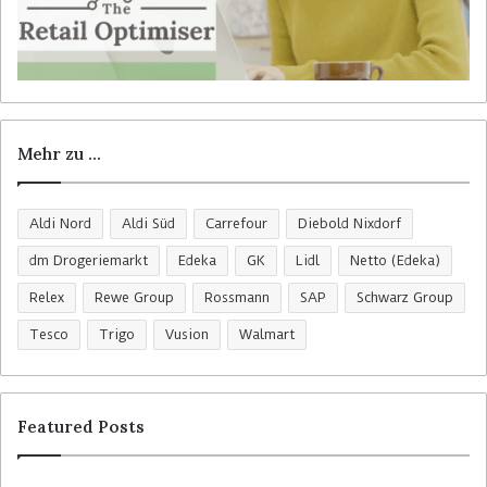
Mehr zu …
Aldi Nord
Aldi Süd
Carrefour
Diebold Nixdorf
dm Drogeriemarkt
Edeka
GK
Lidl
Netto (Edeka)
Relex
Rewe Group
Rossmann
SAP
Schwarz Group
Tesco
Trigo
Vusion
Walmart
Featured Posts