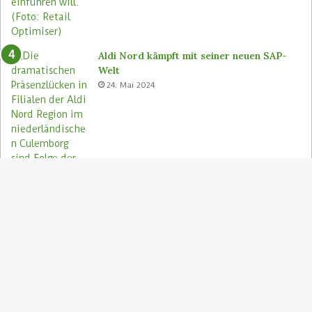
Aldi Nord kämpft mit seiner neuen SAP-
Welt
24. Mai 2024
S
"
z
Aldi Nord rettet Lebensmittel via Too
A
Good To Go-App