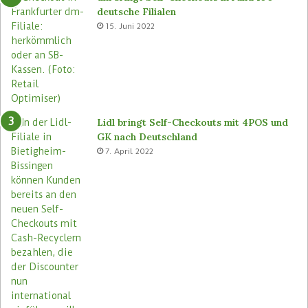
t
t
deutsche Filialen
e
o
15. Juni 2022
m
r
a
e
s
n
e
u
Lidl bringt Self-Checkouts mit 4POS und
GK nach Deutschland
7. April 2022