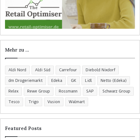
Mehr zu …
Aldi Nord
Aldi Süd
Carrefour
Diebold Nixdorf
dm Drogeriemarkt
Edeka
GK
Lidl
Netto (Edeka)
Relex
Rewe Group
Rossmann
SAP
Schwarz Group
Tesco
Trigo
Vusion
Walmart
Featured Posts