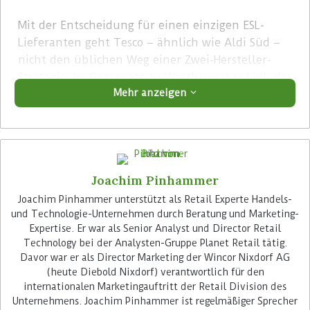
Mit der Entscheidung für einen einzigen ESL-
Lieferanten geht Tesco – ähnlich wie Aldi Süd –
nicht den üblichen Weg einer Zwei-Hersteller-
Strategie. Im Gegensatz zu Wettbewerber Lidl, der
Mehr anzeigen
sich für Labels von SoluM sowie von Vusion
entschieden hat, hatte Aldi Süd Hanshow
ebenfalls als exklusiven ESL-Lieferanten gewählt.
Der
Retail Optimiser
berichtete.
Dabei birgt die
Abhängigkeit von einem einzigen Hersteller
Joachim Pinhammer
Risiken, sowohl hinsichtlich möglicher
Preisentwicklungen als auch bei eventuellen
Joachim Pinhammer unterstützt als Retail Experte Handels-
und Technologie-Unternehmen durch Beratung und Marketing-
Liefer-Engpässen.
Expertise. Er war als Senior Analyst und Director Retail
Technology bei der Analysten-Gruppe Planet Retail tätig.
Advertisement
Davor war er als Director Marketing der Wincor Nixdorf AG
(heute Diebold Nixdorf) verantwortlich für den
internationalen Marketingauftritt der Retail Division des
Unternehmens. Joachim Pinhammer ist regelmäßiger Sprecher