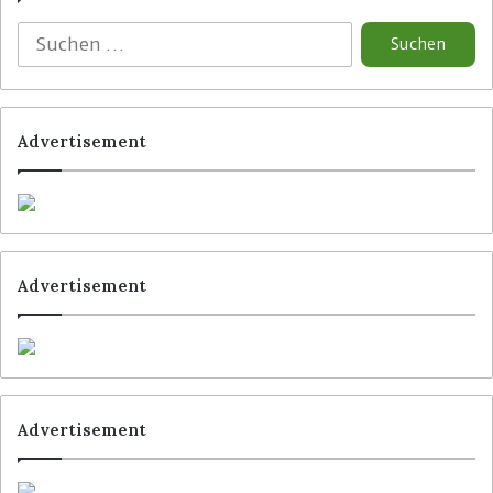
Schlagwörter
Aldi Süd
Hanshow
Lidl
SoluM
Tesco
Tesco Express
Vusion
Advertisement
Advertisement
Advertisement