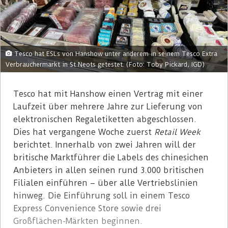
Tesco hat ESLs von Hanshow unter anderem in seinem Tesco Extra
Verbrauchermarkt in St Neots getestet. (Foto: Toby Pickard, IGD)
Tesco hat mit Hanshow einen Vertrag mit einer
Laufzeit über mehrere Jahre zur Lieferung von
elektronischen Regaletiketten abgeschlossen.
Dies hat vergangene Woche zuerst
Retail Week
berichtet. Innerhalb von zwei Jahren will der
britische Marktführer die Labels des chinesichen
Anbieters in allen seinen rund 3.000 britischen
Filialen einführen – über alle Vertriebslinien
hinweg. Die Einführung soll in einem Tesco
Express Convenience Store sowie drei
Großflächen-Märkten beginnen.