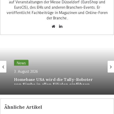
auf Veranstaltungen der Messe Düsseldorf (EuroShop und
EuroCIS), des EHIs und anderen Branchen-Events. Er
veröffentlicht Fachbeiträge in Magazinen und Online-Foren
der Branche.
Tesco hatte sich bereits seit drei Jahrzenten mit
elektronischen Regaletiketten beschäftigt und
Lösungen verschiedener Hersteller getestet. Erst
im Frühjahr 2025 begann das Unternehmen
jedoch in einem Proof-of-Concept-Projekt
ernsthaft, über den Einsatz der Technologie zu
entscheiden. In ausgewählten Tesco Extra
News
Verbrauchermärkten sowie Tesco Express
3. August 2026
Convenience Stores evaluierte der Retailer die
Homebase USA wird die Tally-Roboter
Labels sowohl von Vusion als auch von Hanshow.
von Simbe in allen Filialen einführen
Der
Retail Optimiser
berichtete.
Technologie schafft die Grundlage
für digitale Zwillinge
Ähnliche Artikel