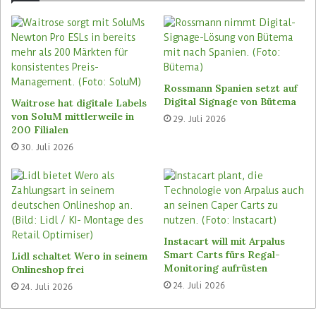
Tesco wird nach Informationen des Retail
Optimisers die neue Produktserie Nebular Ultra
von Hanshow einsetzen, welche der Anbieter in
Europa erstmals auf der diesjährigen Euroshop
vorgestellt hat. Mit dem Einsatz dieser neuen
Rossmann Spanien setzt auf
Plattform legt Tesco die Grundlagen auch für
Digital Signage von Bütema
Waitrose hat digitale Labels
eine präzise Produkt-Ortung und die weitere
von SoluM mittlerweile in
29. Juli 2026
200 Filialen
Digitalisierung seiner Stores.
30. Juli 2026
Die neue Nebular Ultra Produktserie soll laut
Hanshow ein Internet of Things (IoT)-Netzwerk
mit zentimetergenauer Positionierung
ermöglichen. Regale und Produkte sollen dabei
als räumliche Referenzpunkte dienen und –
Instacart will mit Arpalus
Smart Carts fürs Regal-
kombiniert mit Computer Vision – eine
Lidl schaltet Wero in seinem
Monitoring aufrüsten
Onlineshop frei
dynamische, granulare digitale Karte des Stores
24. Juli 2026
24. Juli 2026
erzeugen. Damit kann die Technologie zukünftig
bei der Überwachung der Planogramm-