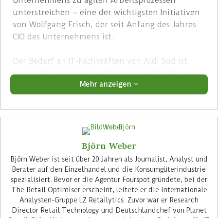
Unternehmens zu agilen Arbeitsprozessen
unterstreichen – eine der wichtigsten Initiativen
von Wolfgang Frisch, der seit Anfang des Jahres
CIO des Unternehmens ist.
Der Bedarf an IT-Fachkräften von Aldi Süd ist
enorm: Derzeit hat der Discounter 170 offene
Mehr anzeigen
Stellen ausgeschrieben. Insider berichten jedoch,
dass der Personalhunger der Aldi Süd-IT noch
weit über diese 170 hinaus gehe. Und der
Wettbewerb mit anderen Handelsunternehmen
wie denen der Schwarz Gruppe wird längst auch
Björn Weber
massiv an der Recruiting-Front für die IT-
Abteilungen ausgetragen.
Björn Weber ist seit über 20 Jahren als Journalist, Analyst und
Berater auf den Einzelhandel und die Konsumgüterindustrie
spezialisiert. Bevor er die Agentur Fourspot gründete, bei der
Advertisement
The Retail Optimiser erscheint, leitete er die internationale
Analysten-Gruppe LZ Retailytics. Zuvor war er Research
Director Retail Technology und Deutschlandchef von Planet