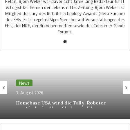
Retail. Björn Weber war davor acht Jahre lang Redakteur für IT
& Logistik-Themen der Lebensmittel Zeitung. Björn Weber ist
Mitglied der Jury des Retail Technology Awards (Reta Europe)
des EHIs. Er ist regelmäßiger Sprecher auf Veranstaltungen des
EHIs, der NRF, der Branchenmedien sowie des Consumer Goods
Daniel Koch, Managing Director von Aldi DX und
Forums.
vormals der Aldi Süd IT, betont auf LinkedIn, dass
Aldi DX die Teams der Fachabteilungen und der
IT des Discounters vereint repräsentiere. Hinter
dem Statement steht ein großer Transformations-
Prozess, den Aldi Süd gerade mit erheblichem
Aufwand beschreitet: Mit den Methoden der
agilen Zusammenarbeit wie unter anderem der
News
Scrum-Logik sollen Geschäftsbereiche und die IT
3. August 2026
besser kooperieren und Innovationen effizienter
Homebase USA wird die Tally-Roboter
und motivierter voranbringen. „Letztendlich
von Simbe in allen Filialen einführen
müssen unsere Geschäfts- und IT-Abläufe nahtlos
ineinandergreifen“, erklärt Daniel Koch: „Die
digitale Wertschöpfung ist ein zentraler