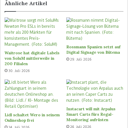
Bestandteil unseres Transformationsprozesses,
Ähnliche Artikel
den wir weiterhin konsequent verfolgen
werden.“
Großer Bedarf an SAP-Verstehern
Wie bei allen SAP Retail-Anwendern sucht Aldi
Rossmann Spanien setzt auf
Süd in großer Zahl SAP-Versteher für die
Digital Signage von Bütema
Waitrose hat digitale Labels
schwierige Migration seiner Warenwirtschaft auf
von SoluM mittlerweile in
29. Juli 2026
SAP S/4HANA inklusive der notwendigen
200 Filialen
Ergänzung SAP CAR für das Management der
30. Juli 2026
Abverkaufsdaten. Viele offene Stellen hat Aldi
Süd auch im Bereich der agilen Transformation
selbst: In einem zentralen ‚Agile Center of
Excellence‘ bereitet sich Aldi Süd derzeit auf die
Einführung agiler Prozesse unter anderem nach
Instacart will mit Arpalus
Scrum-Methodologie im Unternehmen vor und
Smart Carts fürs Regal-
Lidl schaltet Wero in seinem
sucht ausgebildete Scrum Master sowie andere
Monitoring aufrüsten
Onlineshop frei
Agile Coachs.
24. Juli 2026
24. Juli 2026