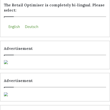
The Retail Optimiser is completely bi-lingual. Please
inklusive MS Teams.
select:
Schlagwörter
Adobe
Aldi Süd
Gebit
Ivanti
Microsoft
English
Deutsch
SAP
Schwarz Group
Service Now
Advertisement
Advertisement