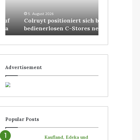
3. August 2026
Homebase USA
5. August 2026
Colruyt positioniert sich bei
Roboter von S
bedienerlosen C-Stores neu
Filialen einf
Advertisement
Popular Posts
Kaufland, Edeka und