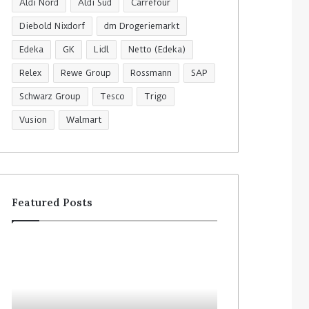
Aldi Nord
Aldi Süd
Carrefour
Diebold Nixdorf
dm Drogeriemarkt
Edeka
GK
Lidl
Netto (Edeka)
Relex
Rewe Group
Rossmann
SAP
Schwarz Group
Tesco
Trigo
Vusion
Walmart
Featured Posts