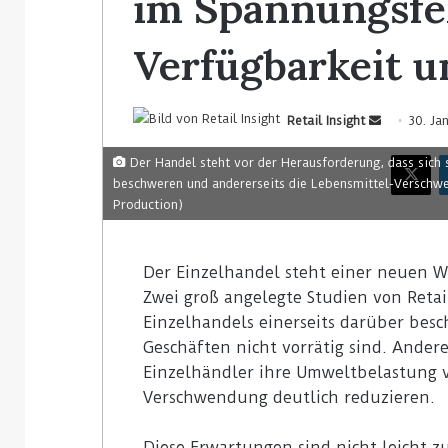
im Spannungsfe
Verfügbarkeit u
Retail Insight
30. Ja
Der Handel steht vor der Herausforderung, dass sich 
beschweren und andererseits die Lebensmittel-Verschwen
Production)
Der Einzelhandel steht einer neuen W
Zwei groß angelegte Studien von Retail
Einzelhandels einerseits darüber bes
Geschäften nicht vorrätig sind. Andere
Einzelhändler ihre Umweltbelastung v
Verschwendung deutlich reduzieren.
Diese Erwartungen sind nicht leicht z