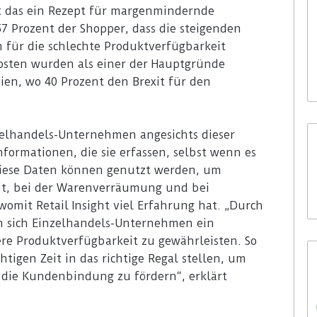
st das ein Rezept für margenmindernde
7 Prozent der Shopper, dass die steigenden
29. Juli 2026
Rossmann Spanien setzt auf
 für die schlechte Produktverfügbarkeit
Digital Signage von Bütema
kosten wurden als einer der Hauptgründe
ien, wo 40 Prozent den Brexit für den
zelhandels-Unternehmen angesichts dieser
formationen, die sie erfassen, selbst wenn es
Diese Daten können genutzt werden, um
it, bei der Warenverräumung und bei
omit Retail Insight viel Erfahrung hat. „Durch
n sich Einzelhandels-Unternehmen ein
re Produktverfügbarkeit zu gewährleisten. So
htigen Zeit in das richtige Regal stellen, um
 die Kundenbindung zu fördern“, erklärt